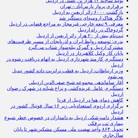
تولید سالانه ۱۳ هزار تن عسل در اردبیل
برقراری پرواز پارس‌آباد – تهران
بازگشت ۶۰۰۰ زائر اربعین به اردبیل
بلاگر هتاک ارومیه‌ای دستگیر شد
معرفی ۹ تبعه خارجی غیرمجاز به مراجع قضایی در اردبیل
گردوخاک در راه اردبیل
ثبت‌نام بیش از ۲۰ هزار زائر اربعین از اردبیل
بدری: توسعه روابط ایران و آذربایجان از مسیر ظرفیت‌های
مشترک اردبیل و گمرک بیله‌سوار شتاب می‌گیرد
پایان کار وکیل کلاهبردار در اردبیل
دستگیری کارمند شهرداری اردبیل به اتهام دریافت رشوه در
اردبیل
وزیر ارتباطات: اردبیل به قطب ترانزیت داده کشور تبدیل
می‌شود
آغاز ساماندهی مجموعه شیخ صفی‌الدین اردبیلی
دستگیری عامل عربده‌کشی و نزاع شبانه در شهرک رضوان
اردبیل
کاهش دمای هوا در اردبیل از فردا
برگزاری اردوی استعدادیابی زیر ۱۶ سال فوتبال کشور در
اردبیل
هشدار دامپزشکی اردبیل به دامداران در خصوص خطر شیوع
بیماری تب برفکی
تحویل ۸۶۴ واحد نهضت ملی مسکن مشکین‌شهر تا پایان
سال‌جاری