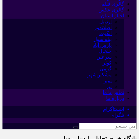
گالری فیلم
گالری عکس
اخبار استان
اردبیل
اصلاندوز
انگوت
بیله سوار
پارس آباد
خلخال
سرعین
کوثر
گرمی
مشکین‌شهر
نمین
نیر
تماس با ما
درباره ما
اینستاگرام
تلگرام
پایگاه خبری تحلیلی اردبیل رسا