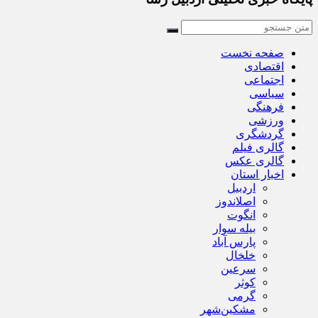
صفحه نخست
اقتصادی
اجتماعی
سیاسی
فرهنگی
ورزشی
گردشگری
گالری فیلم
گالری عکس
اخبار استان
اردبیل
اصلاندوز
انگوت
بیله سوار
پارس آباد
خلخال
سرعین
کوثر
گرمی
مشکین‌شهر