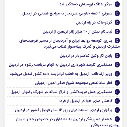
بلاگر هتاک ارومیه‌ای دستگیر شد
معرفی ۹ تبعه خارجی غیرمجاز به مراجع قضایی در اردبیل
گردوخاک در راه اردبیل
ثبت‌نام بیش از ۲۰ هزار زائر اربعین از اردبیل
بدری: توسعه روابط ایران و آذربایجان از مسیر ظرفیت‌های
مشترک اردبیل و گمرک بیله‌سوار شتاب می‌گیرد
پایان کار وکیل کلاهبردار در اردبیل
دستگیری کارمند شهرداری اردبیل به اتهام دریافت رشوه در اردبیل
وزیر ارتباطات: اردبیل به قطب ترانزیت داده کشور تبدیل می‌شود
آغاز ساماندهی مجموعه شیخ صفی‌الدین اردبیلی
دستگیری عامل عربده‌کشی و نزاع شبانه در شهرک رضوان اردبیل
کاهش دمای هوا در اردبیل از فردا
برگزاری اردوی استعدادیابی زیر ۱۶ سال فوتبال کشور در اردبیل
هشدار دامپزشکی اردبیل به دامداران در خصوص خطر شیوع
بیماری تب برفکی