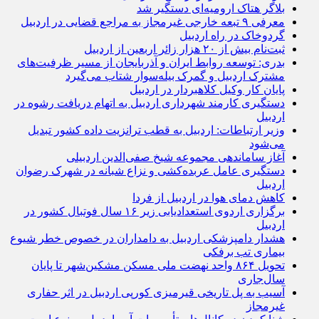
بلاگر هتاک ارومیه‌ای دستگیر شد
معرفی ۹ تبعه خارجی غیرمجاز به مراجع قضایی در اردبیل
گردوخاک در راه اردبیل
ثبت‌نام بیش از ۲۰ هزار زائر اربعین از اردبیل
بدری: توسعه روابط ایران و آذربایجان از مسیر ظرفیت‌های
مشترک اردبیل و گمرک بیله‌سوار شتاب می‌گیرد
پایان کار وکیل کلاهبردار در اردبیل
دستگیری کارمند شهرداری اردبیل به اتهام دریافت رشوه در
اردبیل
وزیر ارتباطات: اردبیل به قطب ترانزیت داده کشور تبدیل
می‌شود
آغاز ساماندهی مجموعه شیخ صفی‌الدین اردبیلی
دستگیری عامل عربده‌کشی و نزاع شبانه در شهرک رضوان
اردبیل
کاهش دمای هوا در اردبیل از فردا
برگزاری اردوی استعدادیابی زیر ۱۶ سال فوتبال کشور در
اردبیل
هشدار دامپزشکی اردبیل به دامداران در خصوص خطر شیوع
بیماری تب برفکی
تحویل ۸۶۴ واحد نهضت ملی مسکن مشکین‌شهر تا پایان
سال‌جاری
آسیب به پل تاریخی قیرمیزی کورپی اردبیل در اثر حفاری
غیرمجاز