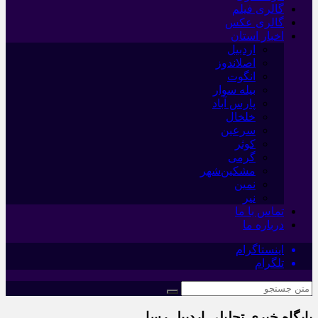
گالری فیلم
گالری عکس
اخبار استان
اردبیل
اصلاندوز
انگوت
بیله سوار
پارس آباد
خلخال
سرعین
کوثر
گرمی
مشکین‌شهر
نمین
نیر
تماس با ما
درباره ما
اینستاگرام
تلگرام
پایگاه خبری تحلیلی اردبیل رسا