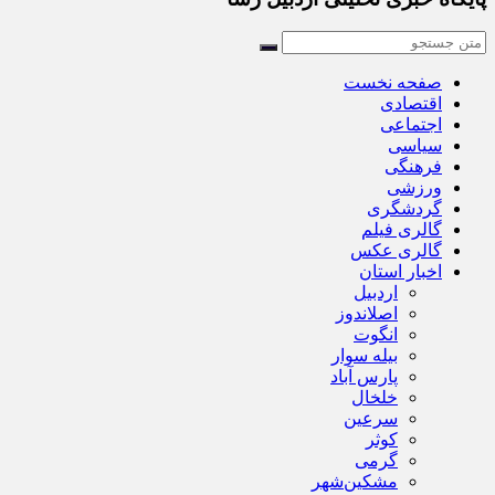
صفحه نخست
اقتصادی
اجتماعی
سیاسی
فرهنگی
ورزشی
گردشگری
گالری فیلم
گالری عکس
اخبار استان
اردبیل
اصلاندوز
انگوت
بیله سوار
پارس آباد
خلخال
سرعین
کوثر
گرمی
مشکین‌شهر