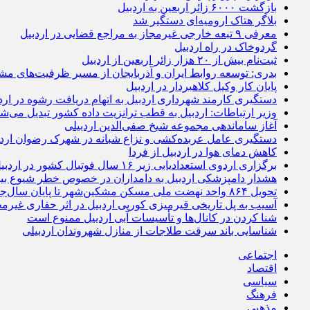
بازگشت ۶۰۰۰ زائر اربعین به اردبیل
بلاگر هتاک ارومیه‌ای دستگیر شد
معرفی ۹ تبعه خارجی غیرمجاز به مراجع قضایی در اردبیل
گردوخاک در راه اردبیل
ثبت‌نام بیش از ۲۰ هزار زائر اربعین از اردبیل
بدری: توسعه روابط ایران و آذربایجان از مسیر ظرفیت‌های مش
پایان کار وکیل کلاهبردار در اردبیل
دستگیری کارمند شهرداری اردبیل به اتهام دریافت رشوه در ارد
وزیر ارتباطات: اردبیل به قطب ترانزیت داده کشور تبدیل می‌ش
آغاز ساماندهی مجموعه شیخ صفی‌الدین اردبیلی
دستگیری عامل عربده‌کشی و نزاع شبانه در شهرک رضوان اردب
کاهش دمای هوا در اردبیل از فردا
برگزاری اردوی استعدادیابی زیر ۱۶ سال فوتبال کشور در اردبیل
هشدار دامپزشکی اردبیل به دامداران در خصوص خطر شیوع بی
تحویل ۸۶۴ واحد نهضت ملی مسکن مشکین‌شهر تا پایان سال‌جاری
آسیب به پل تاریخی قیرمیزی کورپی اردبیل در اثر حفاری غیرمج
شنا کردن در کانال‌ها و تأسیسات آبی اردبیل ممنوع است
شناسایی باند سرقت طلاجات از منازل شهروندان اردبیلی
اجتماعی
اقتصاد
سیاسی
فرهنگ
مذهبی