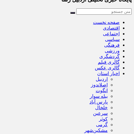
صفحه نخست
اقتصادی
اجتماعی
سیاسی
فرهنگی
ورزشی
گردشگری
گالری فیلم
گالری عکس
اخبار استان
اردبیل
اصلاندوز
انگوت
بیله سوار
پارس آباد
خلخال
سرعین
کوثر
گرمی
مشکین‌شهر