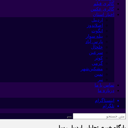
گالری فیلم
گالری عکس
اخبار استان
اردبیل
اصلاندوز
انگوت
بیله سوار
پارس آباد
خلخال
سرعین
کوثر
گرمی
مشکین‌شهر
نمین
نیر
تماس با ما
درباره ما
اینستاگرام
تلگرام
پایگاه خبری تحلیلی اردبیل رسا