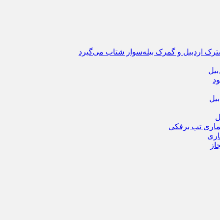
ترک اردبیل و گمرک بیله‌سوار شتاب می‌گیرد
بیل
ود
یل
ماری تب برفکی
از