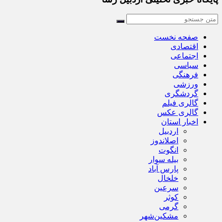
صفحه نخست
اقتصادی
اجتماعی
سیاسی
فرهنگی
ورزشی
گردشگری
گالری فیلم
گالری عکس
اخبار استان
اردبیل
اصلاندوز
انگوت
بیله سوار
پارس آباد
خلخال
سرعین
کوثر
گرمی
مشکین‌شهر