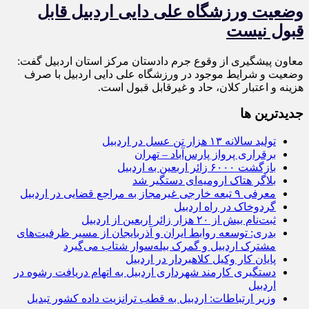
وضعیت ورزشگاه علی دایی اردبیل قابل
قبول نیست
معاون پیشگیری از وقوع جرم دادستان مرکز استان اردبیل گفت:
وضعیت و شرایط موجود در ورزشگاه علی دایی اردبیل با صرف
هزینه و اعتبار کلان، حاد و غیرقابل قبول است.
جديدترين ها
تولید سالانه ۱۳ هزار تن عسل در اردبیل
برقراری پرواز پارس‌آباد – تهران
بازگشت ۶۰۰۰ زائر اربعین به اردبیل
بلاگر هتاک ارومیه‌ای دستگیر شد
معرفی ۹ تبعه خارجی غیرمجاز به مراجع قضایی در اردبیل
گردوخاک در راه اردبیل
ثبت‌نام بیش از ۲۰ هزار زائر اربعین از اردبیل
بدری: توسعه روابط ایران و آذربایجان از مسیر ظرفیت‌های
مشترک اردبیل و گمرک بیله‌سوار شتاب می‌گیرد
پایان کار وکیل کلاهبردار در اردبیل
دستگیری کارمند شهرداری اردبیل به اتهام دریافت رشوه در
اردبیل
وزیر ارتباطات: اردبیل به قطب ترانزیت داده کشور تبدیل