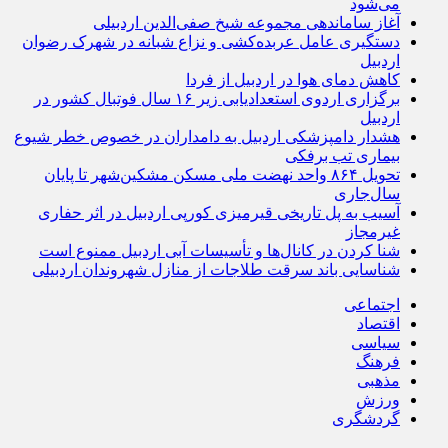
می‌شود
آغاز ساماندهی مجموعه شیخ صفی‌الدین اردبیلی
دستگیری عامل عربده‌کشی و نزاع شبانه در شهرک رضوان
اردبیل
کاهش دمای هوا در اردبیل از فردا
برگزاری اردوی استعدادیابی زیر ۱۶ سال فوتبال کشور در
اردبیل
هشدار دامپزشکی اردبیل به دامداران در خصوص خطر شیوع
بیماری تب برفکی
تحویل ۸۶۴ واحد نهضت ملی مسکن مشکین‌شهر تا پایان
سال‌جاری
آسیب به پل تاریخی قیرمیزی کورپی اردبیل در اثر حفاری
غیرمجاز
شنا کردن در کانال‌ها و تأسیسات آبی اردبیل ممنوع است
شناسایی باند سرقت طلاجات از منازل شهروندان اردبیلی
اجتماعی
اقتصاد
سیاسی
فرهنگ
مذهبی
ورزش
گردشگری