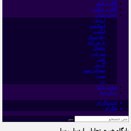
گالری فیلم
گالری عکس
اخبار استان
اردبیل
اصلاندوز
انگوت
بیله سوار
پارس آباد
خلخال
سرعین
کوثر
گرمی
مشکین‌شهر
نمین
نیر
تماس با ما
درباره ما
اینستاگرام
تلگرام
پایگاه خبری تحلیلی اردبیل رسا