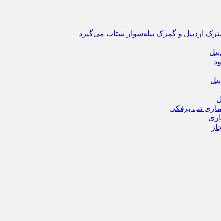
ترک اردبیل و گمرک بیله‌سوار شتاب می‌گیرد
بیل
ود
یل
ماری تب برفکی
از