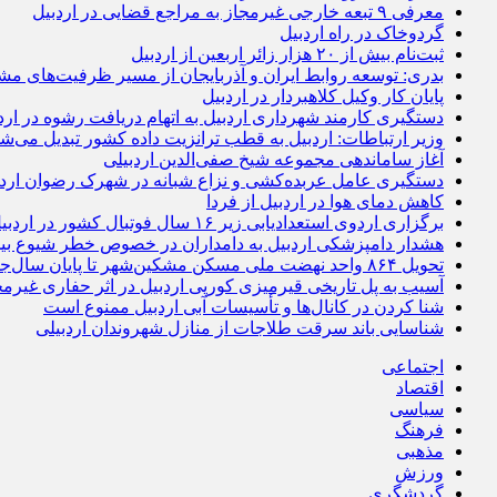
معرفی ۹ تبعه خارجی غیرمجاز به مراجع قضایی در اردبیل
گردوخاک در راه اردبیل
ثبت‌نام بیش از ۲۰ هزار زائر اربعین از اردبیل
بدری: توسعه روابط ایران و آذربایجان از مسیر ظرفیت‌های مش
پایان کار وکیل کلاهبردار در اردبیل
دستگیری کارمند شهرداری اردبیل به اتهام دریافت رشوه در ارد
وزیر ارتباطات: اردبیل به قطب ترانزیت داده کشور تبدیل می‌ش
آغاز ساماندهی مجموعه شیخ صفی‌الدین اردبیلی
دستگیری عامل عربده‌کشی و نزاع شبانه در شهرک رضوان اردب
کاهش دمای هوا در اردبیل از فردا
برگزاری اردوی استعدادیابی زیر ۱۶ سال فوتبال کشور در اردبیل
هشدار دامپزشکی اردبیل به دامداران در خصوص خطر شیوع بی
تحویل ۸۶۴ واحد نهضت ملی مسکن مشکین‌شهر تا پایان سال‌جاری
آسیب به پل تاریخی قیرمیزی کورپی اردبیل در اثر حفاری غیرمج
شنا کردن در کانال‌ها و تأسیسات آبی اردبیل ممنوع است
شناسایی باند سرقت طلاجات از منازل شهروندان اردبیلی
اجتماعی
اقتصاد
سیاسی
فرهنگ
مذهبی
ورزش
گردشگری