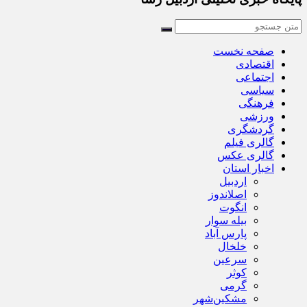
صفحه نخست
اقتصادی
اجتماعی
سیاسی
فرهنگی
ورزشی
گردشگری
گالری فیلم
گالری عکس
اخبار استان
اردبیل
اصلاندوز
انگوت
بیله سوار
پارس آباد
خلخال
سرعین
کوثر
گرمی
مشکین‌شهر