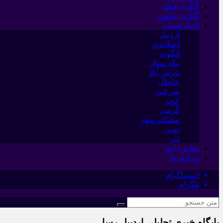
گالری فیلم
گالری عکس
اخبار استان
اردبیل
اصلاندوز
انگوت
بیله سوار
پارس آباد
خلخال
سرعین
کوثر
گرمی
مشکین‌شهر
نمین
نیر
تماس با ما
درباره ما
اینستاگرام
تلگرام
پایگاه خبری تحلیلی اردبیل رسا