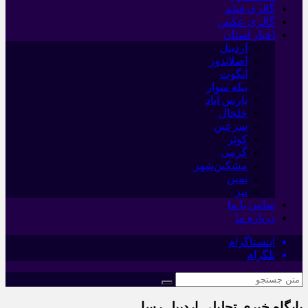
گالری فیلم
گالری عکس
اخبار استان
اردبیل
اصلاندوز
انگوت
بیله سوار
پارس آباد
خلخال
سرعین
کوثر
گرمی
مشکین‌شهر
نمین
نیر
تماس با ما
درباره ما
اینستاگرام
تلگرام
پایگاه خبری تحلیلی اردبیل رسا