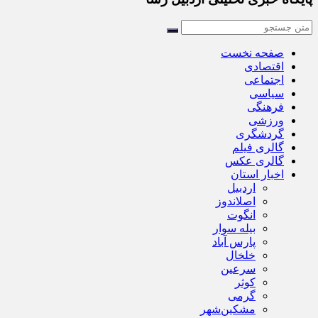
صفحه نخست
اقتصادی
اجتماعی
سیاسی
فرهنگی
ورزشی
گردشگری
گالری فیلم
گالری عکس
اخبار استان
اردبیل
اصلاندوز
انگوت
بیله سوار
پارس آباد
خلخال
سرعین
کوثر
گرمی
مشکین‌شهر