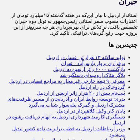
حیران
استاندار اردبیل با بیان این‌که در هفته گذشته ۱۵میلیارد تومان از
اعتبارات مصوب سفر استانی رئیس‌جمهور به تونل دوم حیران
تخصیص یافت، بر تلاش برای بهره‌برداری هر چه سریع‌تر از این
پروژه جهت رفع گره‌های ترافیکی تأکید کرد.
جديدترين ها
تولید سالانه ۱۳ هزار تن عسل در اردبیل
برقراری پرواز پارس‌آباد – تهران
بازگشت ۶۰۰۰ زائر اربعین به اردبیل
بلاگر هتاک ارومیه‌ای دستگیر شد
معرفی ۹ تبعه خارجی غیرمجاز به مراجع قضایی در اردبیل
گردوخاک در راه اردبیل
ثبت‌نام بیش از ۲۰ هزار زائر اربعین از اردبیل
بدری: توسعه روابط ایران و آذربایجان از مسیر ظرفیت‌های
مشترک اردبیل و گمرک بیله‌سوار شتاب می‌گیرد
پایان کار وکیل کلاهبردار در اردبیل
دستگیری کارمند شهرداری اردبیل به اتهام دریافت رشوه در
اردبیل
وزیر ارتباطات: اردبیل به قطب ترانزیت داده کشور تبدیل
می‌شود