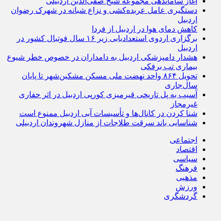
آغاز ساماندهی مجموعه شیخ صفی‌الدین اردبیلی
دستگیری عامل عربده‌کشی و نزاع شبانه در شهرک رضوان
اردبیل
کاهش دمای هوا در اردبیل از فردا
برگزاری اردوی استعدادیابی زیر ۱۶ سال فوتبال کشور در
اردبیل
هشدار دامپزشکی اردبیل به دامداران در خصوص خطر شیوع
بیماری تب برفکی
تحویل ۸۶۴ واحد نهضت ملی مسکن مشکین‌شهر تا پایان
سال‌جاری
آسیب به پل تاریخی قیرمیزی کورپی اردبیل در اثر حفاری
غیرمجاز
شنا کردن در کانال‌ها و تأسیسات آبی اردبیل ممنوع است
شناسایی باند سرقت طلاجات از منازل شهروندان اردبیلی
اجتماعی
اقتصاد
سیاسی
فرهنگ
مذهبی
ورزش
گردشگری