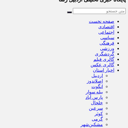
صفحه نخست
اقتصادی
اجتماعی
سیاسی
فرهنگی
ورزشی
گردشگری
گالری فیلم
گالری عکس
اخبار استان
اردبیل
اصلاندوز
انگوت
بیله سوار
پارس آباد
خلخال
سرعین
کوثر
گرمی
مشکین‌شهر