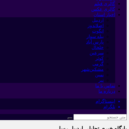
گالری فیلم
گالری عکس
اخبار استان
اردبیل
اصلاندوز
انگوت
بیله سوار
پارس آباد
خلخال
سرعین
کوثر
گرمی
مشکین‌شهر
نمین
نیر
تماس با ما
درباره ما
اینستاگرام
تلگرام
پایگاه خبری تحلیلی اردبیل رسا