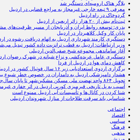
بلاگر هتاک ارومیه‌ای دستگیر شد
معرفی ۹ تبعه خارجی غیرمجاز به مراجع قضایی در اردبیل
گردوخاک در راه اردبیل
ثبت‌نام بیش از ۲۰ هزار زائر اربعین از اردبیل
بدری: توسعه روابط ایران و آذربایجان از مسیر ظرفیت‌های مش
پایان کار وکیل کلاهبردار در اردبیل
دستگیری کارمند شهرداری اردبیل به اتهام دریافت رشوه در ارد
وزیر ارتباطات: اردبیل به قطب ترانزیت داده کشور تبدیل می‌ش
آغاز ساماندهی مجموعه شیخ صفی‌الدین اردبیلی
دستگیری عامل عربده‌کشی و نزاع شبانه در شهرک رضوان اردب
کاهش دمای هوا در اردبیل از فردا
برگزاری اردوی استعدادیابی زیر ۱۶ سال فوتبال کشور در اردبیل
هشدار دامپزشکی اردبیل به دامداران در خصوص خطر شیوع بی
تحویل ۸۶۴ واحد نهضت ملی مسکن مشکین‌شهر تا پایان سال‌جاری
آسیب به پل تاریخی قیرمیزی کورپی اردبیل در اثر حفاری غیرمج
شنا کردن در کانال‌ها و تأسیسات آبی اردبیل ممنوع است
شناسایی باند سرقت طلاجات از منازل شهروندان اردبیلی
اجتماعی
اقتصاد
سیاسی
فرهنگ
مذهبی
ورزش