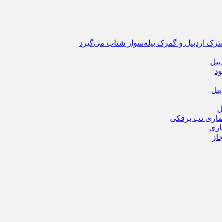
ترک اردبیل و گمرک بیله‌سوار شتاب می‌گیرد
بیل
ود
یل
ماری تب برفکی
از