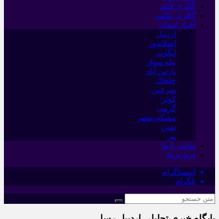
گالری فیلم
گالری عکس
اخبار استان
اردبیل
اصلاندوز
انگوت
بیله سوار
پارس آباد
خلخال
سرعین
کوثر
گرمی
مشکین‌شهر
نمین
نیر
تماس با ما
درباره ما
اینستاگرام
تلگرام
پایگاه خبری تحلیلی اردبیل رسا