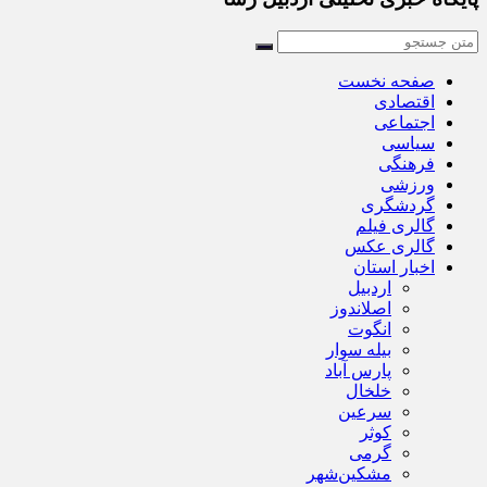
صفحه نخست
اقتصادی
اجتماعی
سیاسی
فرهنگی
ورزشی
گردشگری
گالری فیلم
گالری عکس
اخبار استان
اردبیل
اصلاندوز
انگوت
بیله سوار
پارس آباد
خلخال
سرعین
کوثر
گرمی
مشکین‌شهر