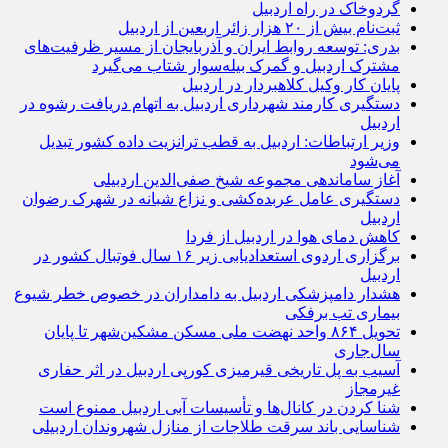
گردوخاک در راه اردبیل
ثبت‌نام بیش از ۲۰ هزار زائر اربعین از اردبیل
بدری: توسعه روابط ایران و آذربایجان از مسیر ظرفیت‌های
مشترک اردبیل و گمرک بیله‌سوار شتاب می‌گیرد
پایان کار وکیل کلاهبردار در اردبیل
دستگیری کارمند شهرداری اردبیل به اتهام دریافت رشوه در
اردبیل
وزیر ارتباطات: اردبیل به قطب ترانزیت داده کشور تبدیل
می‌شود
آغاز ساماندهی مجموعه شیخ صفی‌الدین اردبیلی
دستگیری عامل عربده‌کشی و نزاع شبانه در شهرک رضوان
اردبیل
کاهش دمای هوا در اردبیل از فردا
برگزاری اردوی استعدادیابی زیر ۱۶ سال فوتبال کشور در
اردبیل
هشدار دامپزشکی اردبیل به دامداران در خصوص خطر شیوع
بیماری تب برفکی
تحویل ۸۶۴ واحد نهضت ملی مسکن مشکین‌شهر تا پایان
سال‌جاری
آسیب به پل تاریخی قیرمیزی کورپی اردبیل در اثر حفاری
غیرمجاز
شنا کردن در کانال‌ها و تأسیسات آبی اردبیل ممنوع است
شناسایی باند سرقت طلاجات از منازل شهروندان اردبیلی