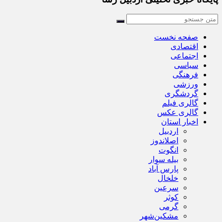
صفحه نخست
اقتصادی
اجتماعی
سیاسی
فرهنگی
ورزشی
گردشگری
گالری فیلم
گالری عکس
اخبار استان
اردبیل
اصلاندوز
انگوت
بیله سوار
پارس آباد
خلخال
سرعین
کوثر
گرمی
مشکین‌شهر