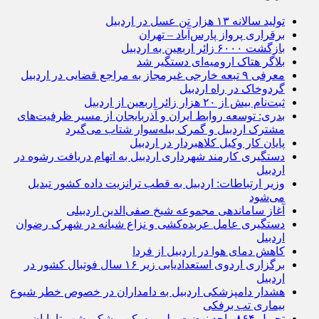
تولید سالانه ۱۳ هزار تن عسل در اردبیل
برقراری پرواز پارس‌آباد – تهران
بازگشت ۶۰۰۰ زائر اربعین به اردبیل
بلاگر هتاک ارومیه‌ای دستگیر شد
معرفی ۹ تبعه خارجی غیرمجاز به مراجع قضایی در اردبیل
گردوخاک در راه اردبیل
ثبت‌نام بیش از ۲۰ هزار زائر اربعین از اردبیل
بدری: توسعه روابط ایران و آذربایجان از مسیر ظرفیت‌های
مشترک اردبیل و گمرک بیله‌سوار شتاب می‌گیرد
پایان کار وکیل کلاهبردار در اردبیل
دستگیری کارمند شهرداری اردبیل به اتهام دریافت رشوه در
اردبیل
وزیر ارتباطات: اردبیل به قطب ترانزیت داده کشور تبدیل
می‌شود
آغاز ساماندهی مجموعه شیخ صفی‌الدین اردبیلی
دستگیری عامل عربده‌کشی و نزاع شبانه در شهرک رضوان
اردبیل
کاهش دمای هوا در اردبیل از فردا
برگزاری اردوی استعدادیابی زیر ۱۶ سال فوتبال کشور در
اردبیل
هشدار دامپزشکی اردبیل به دامداران در خصوص خطر شیوع
بیماری تب برفکی
تحویل ۸۶۴ واحد نهضت ملی مسکن مشکین‌شهر تا پایان