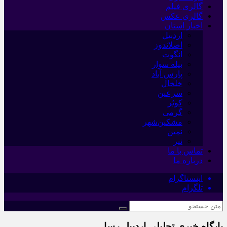
گالری فیلم
گالری عکس
اخبار استان
اردبیل
اصلاندوز
انگوت
بیله سوار
پارس آباد
خلخال
سرعین
کوثر
گرمی
مشکین‌شهر
نمین
نیر
تماس با ما
درباره ما
اینستاگرام
تلگرام
پایگاه خبری تحلیلی اردبیل رسا