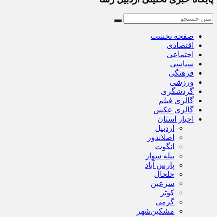
صفحه نخست
اقتصادی
اجتماعی
سیاسی
فرهنگی
ورزشی
گردشگری
گالری فیلم
گالری عکس
اخبار استان
اردبیل
اصلاندوز
انگوت
بیله سوار
پارس آباد
خلخال
سرعین
کوثر
گرمی
مشکین‌شهر