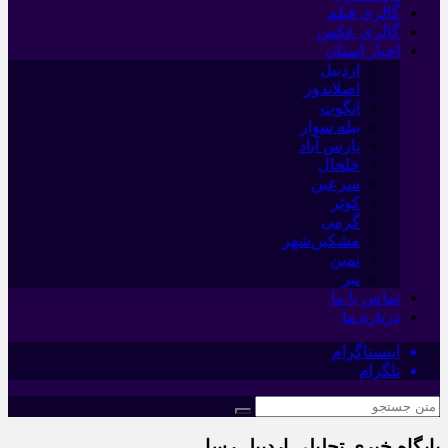
گالری فیلم
گالری عکس
اخبار استان
اردبیل
اصلاندوز
انگوت
بیله سوار
پارس آباد
خلخال
سرعین
کوثر
گرمی
مشکین‌شهر
نمین
نیر
تماس با ما
درباره ما
اینستاگرام
تلگرام
پایگاه خبری تحلیلی اردبیل رسا