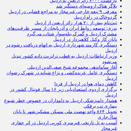
بازگشت ۶۰۰۰ زائر اربعین به اردبیل
بلاگر هتاک ارومیه‌ای دستگیر شد
معرفی ۹ تبعه خارجی غیرمجاز به مراجع قضایی در اردبیل
گردوخاک در راه اردبیل
ثبت‌نام بیش از ۲۰ هزار زائر اربعین از اردبیل
بدری: توسعه روابط ایران و آذربایجان از مسیر ظرفیت‌های
مشترک اردبیل و گمرک بیله‌سوار شتاب می‌گیرد
پایان کار وکیل کلاهبردار در اردبیل
دستگیری کارمند شهرداری اردبیل به اتهام دریافت رشوه در
اردبیل
وزیر ارتباطات: اردبیل به قطب ترانزیت داده کشور تبدیل
می‌شود
آغاز ساماندهی مجموعه شیخ صفی‌الدین اردبیلی
دستگیری عامل عربده‌کشی و نزاع شبانه در شهرک رضوان
اردبیل
کاهش دمای هوا در اردبیل از فردا
برگزاری اردوی استعدادیابی زیر ۱۶ سال فوتبال کشور در
اردبیل
هشدار دامپزشکی اردبیل به دامداران در خصوص خطر شیوع
بیماری تب برفکی
تحویل ۸۶۴ واحد نهضت ملی مسکن مشکین‌شهر تا پایان
سال‌جاری
آسیب به پل تاریخی قیرمیزی کورپی اردبیل در اثر حفاری
غیرمجاز