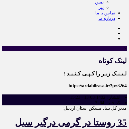
نمین
نیر
تماس با ما
درباره ما
×
لینک کوتاه
لـیـنـک زیـر را کـپـی کـنـیـد !
https://ardabilrasa.ir/?p=3264
انتشار :
1402-03-13 - 15:23
کد خبر :
3264
مدیر کل بنیاد مسکن استان اردبیل:
35 روستا در گرمی درگیر سیل