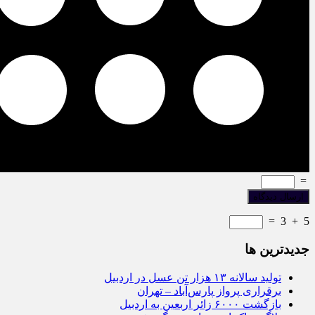
=
=
3
+
5
جديدترين ها
تولید سالانه ۱۳ هزار تن عسل در اردبیل
برقراری پرواز پارس‌آباد – تهران
بازگشت ۶۰۰۰ زائر اربعین به اردبیل