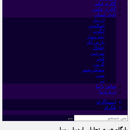
گالری فیلم
گالری عکس
اخبار استان
اردبیل
اصلاندوز
انگوت
بیله سوار
پارس آباد
خلخال
سرعین
کوثر
گرمی
مشکین‌شهر
نمین
نیر
تماس با ما
درباره ما
اینستاگرام
تلگرام
پایگاه خبری تحلیلی اردبیل رسا