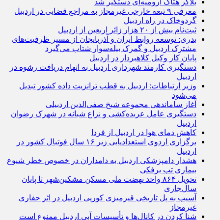
بلاگر هتاک ارومیه‌ای دستگیر شد
معرفی ۹ تبعه خارجی غیرمجاز به مراجع قضایی در اردبیل
گردوخاک در راه اردبیل
ثبت‌نام بیش از ۲۰ هزار زائر اربعین از اردبیل
بدری: توسعه روابط ایران و آذربایجان از مسیر ظرفیت‌های
مشترک اردبیل و گمرک بیله‌سوار شتاب می‌گیرد
پایان کار وکیل کلاهبردار در اردبیل
دستگیری کارمند شهرداری اردبیل به اتهام دریافت رشوه در
اردبیل
وزیر ارتباطات: اردبیل به قطب ترانزیت داده کشور تبدیل
می‌شود
آغاز ساماندهی مجموعه شیخ صفی‌الدین اردبیلی
دستگیری عامل عربده‌کشی و نزاع شبانه در شهرک رضوان
اردبیل
کاهش دمای هوا در اردبیل از فردا
برگزاری اردوی استعدادیابی زیر ۱۶ سال فوتبال کشور در
اردبیل
هشدار دامپزشکی اردبیل به دامداران در خصوص خطر شیوع
بیماری تب برفکی
تحویل ۸۶۴ واحد نهضت ملی مسکن مشکین‌شهر تا پایان
سال‌جاری
آسیب به پل تاریخی قیرمیزی کورپی اردبیل در اثر حفاری
غیرمجاز
شنا کردن در کانال‌ها و تأسیسات آبی اردبیل ممنوع است