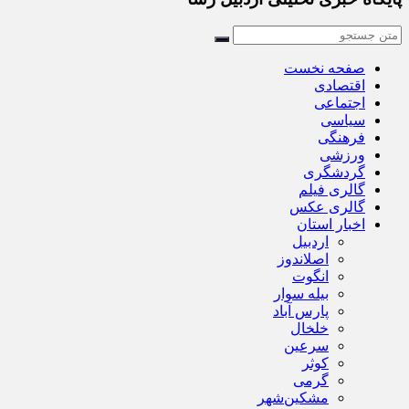
صفحه نخست
اقتصادی
اجتماعی
سیاسی
فرهنگی
ورزشی
گردشگری
گالری فیلم
گالری عکس
اخبار استان
اردبیل
اصلاندوز
انگوت
بیله سوار
پارس آباد
خلخال
سرعین
کوثر
گرمی
مشکین‌شهر