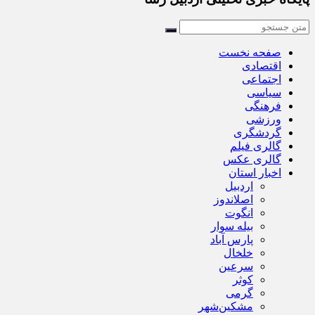
صفحه نخست
اقتصادی
اجتماعی
سیاسی
فرهنگی
ورزشی
گردشگری
گالری فیلم
گالری عکس
اخبار استان
اردبیل
اصلاندوز
انگوت
بیله سوار
پارس آباد
خلخال
سرعین
کوثر
گرمی
مشکین‌شهر