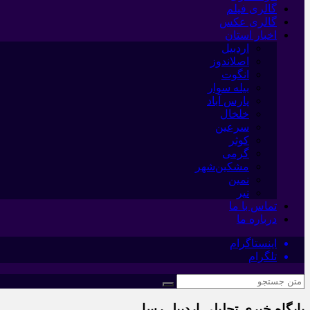
گالری فیلم
گالری عکس
اخبار استان
اردبیل
اصلاندوز
انگوت
بیله سوار
پارس آباد
خلخال
سرعین
کوثر
گرمی
مشکین‌شهر
نمین
نیر
تماس با ما
درباره ما
اینستاگرام
تلگرام
پایگاه خبری تحلیلی اردبیل رسا