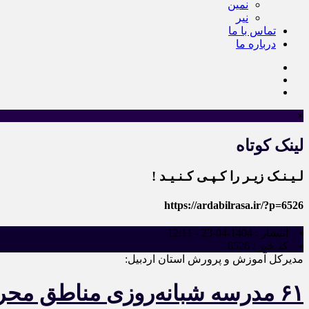
نمین
نیر
تماس با ما
درباره ما
×
لینک کوتاه
لـیـنـک زیـر را کـپـی کـنـیـد !
https://ardabilrasa.ir/?p=6526
انتشار :
1404-04-23 - 12:11
کد خبر :
6526
مدیرکل آموزش و پرورش استان اردبیل:
۶۱ مدرسه شبانه‌روزی مناطق محروم روستایی استان اردبیل تجهیز شد