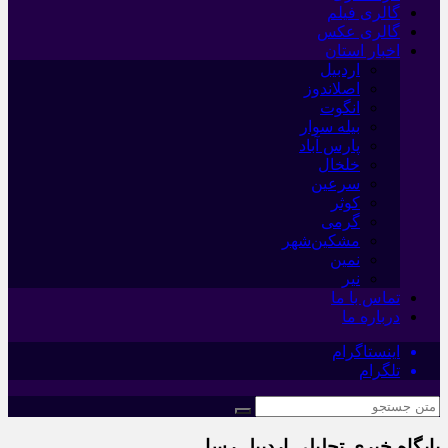
گالری فیلم
گالری عکس
اخبار استان
اردبیل
اصلاندوز
انگوت
بیله سوار
پارس آباد
خلخال
سرعین
کوثر
گرمی
مشکین‌شهر
نمین
نیر
تماس با ما
درباره ما
اینستاگرام
تلگرام
پایگاه خبری تحلیلی اردبیل رسا