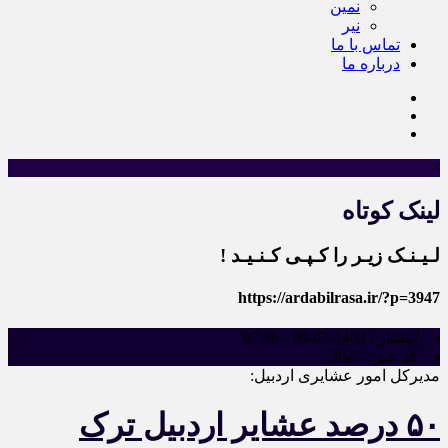
نمین
نیر
تماس با ما
درباره ما
×
لینک کوتاه
لـیـنـک زیـر را کـپـی کـنـیـد !
https://ardabilrasa.ir/?p=3947
انتشار :
1402-07-09 - 07:36
کد خبر :
3947
مدیرکل امور عشایری اردبیل:
۵۰ درصد عشایر اردبیل ترک