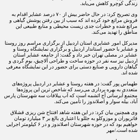
زندگی کوچرو کاهش می‌یابد.
وی تصریح کرد: در حال حاضر بیش از ۷۰ درصد عشایر اقدام به
فروش مراتع خود کرده اند که سبب از بین رفتن پوشش گیاهی و
مراتع شده و خطرات جدی زیست محیطی و منابع طبیعی این
مناطق را تهدید می‌کند.
مدیرکل امور عشایری استان اردبیل از برگزاری مراسم روز روستا
و عشایر با حضور استاندار اردبیل و برگزاری نمایشگاه روستا و
عشایر در مصلی تهران خبر داد و گفت: از جامعه عشایر استان
اردبیل نیز سه نفر در حوزه ساخت و طراحی آلاچیق، بوم گردی و
گیاهان دارویی و صنایع دستی برای حضور در این نمایشگاه معرفی
شده اند.
طهماس پور گفت: در هفته روستا و عشایر در اردبیل پروژه‌های
متعددی به بهره برداری می‌رسد که شاخص ترین این پروژه‌ها
مجتمع آبرسانی آج ائشمه است که آب ییلاقات سه شهرستان پارس
آباد، بیله سوار و اصلاندوز را تأمین می‌کند.
وی همچنین بیان کرد: در این هفته شاهد افتتاح شن ریزی قشلاق
قاتریوران و موزوکلو به جللو با اعتباری بالغ بر ۳ میلیارد تومان
خواهیم بود که در حوزه شهرستان اصلاندوز و در ۶ کیلومتر اجرایی
شده است./مهر