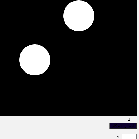
4
=
×