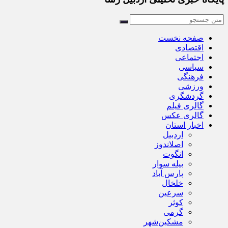
صفحه نخست
اقتصادی
اجتماعی
سیاسی
فرهنگی
ورزشی
گردشگری
گالری فیلم
گالری عکس
اخبار استان
اردبیل
اصلاندوز
انگوت
بیله سوار
پارس آباد
خلخال
سرعین
کوثر
گرمی
مشکین‌شهر