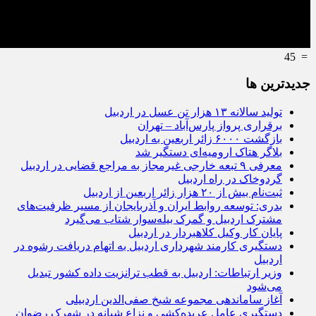
45
=
جديدترين ها
تولید سالانه ۱۳ هزار تن عسل در اردبیل
برقراری پرواز پارس‌آباد – تهران
بازگشت ۶۰۰۰ زائر اربعین به اردبیل
بلاگر هتاک ارومیه‌ای دستگیر شد
معرفی ۹ تبعه خارجی غیرمجاز به مراجع قضایی در اردبیل
گردوخاک در راه اردبیل
ثبت‌نام بیش از ۲۰ هزار زائر اربعین از اردبیل
بدری: توسعه روابط ایران و آذربایجان از مسیر ظرفیت‌های
مشترک اردبیل و گمرک بیله‌سوار شتاب می‌گیرد
پایان کار وکیل کلاهبردار در اردبیل
دستگیری کارمند شهرداری اردبیل به اتهام دریافت رشوه در
اردبیل
وزیر ارتباطات: اردبیل به قطب ترانزیت داده کشور تبدیل
می‌شود
آغاز ساماندهی مجموعه شیخ صفی‌الدین اردبیلی
دستگیری عامل عربده‌کشی و نزاع شبانه در شهرک رضوان