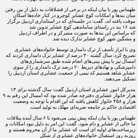
طهماس پور با بیان اینکه در برخی از قشلاقات به دلیل از بین رفتن
میان بندها و امکانات کوچ عشایر کوچرو در کنار جاده‌ها اسکان
موقت یافته اند، گفت: در جلسه‌ای که در استانداری اردبیل برگزار
شد ۱۶ بند در راستای ساماندهی کوچ عشایر تدوین شد
که براساس این بندها به صورت متمرکز و در اطراف اردبیل
و مشگین شهر کوچ عشایر تدارک دیده شد.
وی با ابراز تأسف از ترک دامداری توسط خانواده‌های عشایری
تصریح کرد: سال گشته ۳۰ درصد از عشایر ترک دامداری کردند که
امسال نیز با پیش بینی‌های انجام شده طبق سرشماری‌های
دامپزشکی و نهادهای ذیربط ۲۰ درصد ترک دامداری را از سوی
عشایر شاهد هستیم که نیمی از جمعیت عشایری استان اردبیل را
تشکیل می‌دهند.
مدیرکل امور عشایری استان اردبیل گفت: سال گذشته برای ۱۳
هزار خانوار عشایری دفترچه صادر شده بود که امسال این رقم به ۹
هزار و ۴۵۸ خانوار کاهش یافته که این اقدام با توجه به وضعیت
اقتصادی حاکم بر جامعه ضربه‌ای مهلک به تولید است.
طهماس پور با بیان اینکه پیش بینی می‌شود تا ۶ سال آینده ییلاقات
ما خالی از عشایر و دام شود، گفت: این امر به دلیل نبود امکانات و
زیرساخت‌های اولیه ای است که عشایر ما از آن محروم هستند و
روزبه روز استقبال خانواده‌های عشایری از شکل