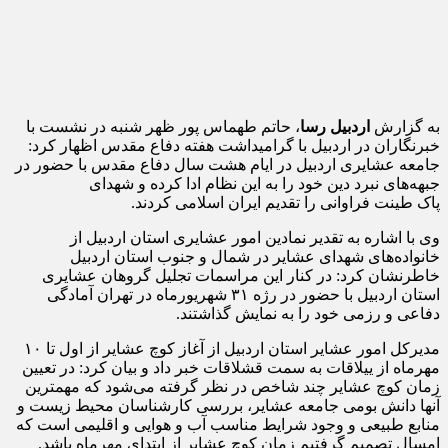
به گزارش
اردبیل رسا
، حاتم طهماس پور ظهر شنبه در نشست با
خبرنگاران در اردبیل با گرامیداشت هفته دفاع مقدس اظهار کرد:
جامعه عشایری اردبیل در ایام هشت سال دفاع مقدس با حضور در
جبهه‌های نبرد دین خود را به این نظام ادا کرده و شهدای
پاک طینت فراوانی را تقدیم ایران اسلامی کردند.
وی با اشاره به تقدیر نمادین امور عشایری استان اردبیل از
خانواده‌های شهدای عشایر در شمال و جنوب استان اردبیل
خاطرنشان کرد: در کنار این مراسمات تجلیل گروهان عشایری
استان اردبیل با حضور در رژه ۳۱ شهریورماه در تهران آمادگی
دفاعی و رزمی خود را به نمایش گذاشتند.
مدیرکل امور عشایر استان اردبیل از آغاز کوچ عشایر از اول تا ۱۰
مهرماه از ییلاقات به سمت قشلاقات خبر داد و بیان کرد: در تعیین
زمان کوچ عشایر چند شاخص در نظر گرفته می‌شود که مهمترین
آنها دانش بومی جامعه عشایر، بررسی کارشناسان محیط زیست و
منابع طبیعی و وجود شرایط مناسب آب و هوایی و اقلیمی است که
امسال تصمیم گرفتیم زمان کوچ عشایر از ابتدای مهرماه باشد.