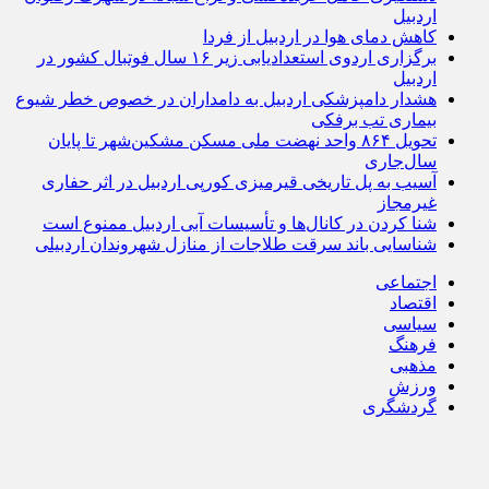
اردبیل
کاهش دمای هوا در اردبیل از فردا
برگزاری اردوی استعدادیابی زیر ۱۶ سال فوتبال کشور در
اردبیل
هشدار دامپزشکی اردبیل به دامداران در خصوص خطر شیوع
بیماری تب برفکی
تحویل ۸۶۴ واحد نهضت ملی مسکن مشکین‌شهر تا پایان
سال‌جاری
آسیب به پل تاریخی قیرمیزی کورپی اردبیل در اثر حفاری
غیرمجاز
شنا کردن در کانال‌ها و تأسیسات آبی اردبیل ممنوع است
شناسایی باند سرقت طلاجات از منازل شهروندان اردبیلی
اجتماعی
اقتصاد
سیاسی
فرهنگ
مذهبی
ورزش
گردشگری