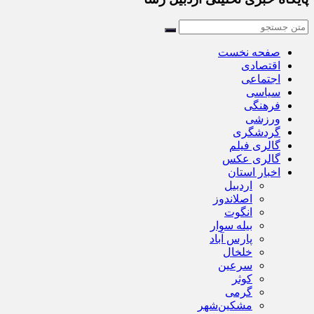
صفحه نخست
اقتصادی
اجتماعی
سیاسی
فرهنگی
ورزشی
گردشگری
گالری فیلم
گالری عکس
اخبار استان
اردبیل
اصلاندوز
انگوت
بیله سوار
پارس آباد
خلخال
سرعین
کوثر
گرمی
مشکین‌شهر