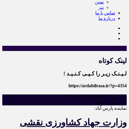
نمین
نیر
تماس با ما
درباره ما
×
لینک کوتاه
لـیـنـک زیـر را کـپـی کـنـیـد !
https://ardabilrasa.ir/?p=4354
انتشار :
1402-09-20 - 12:07
کد خبر :
4354
نماینده پارس آباد:
وزارت جهاد کشاورزی نقشی