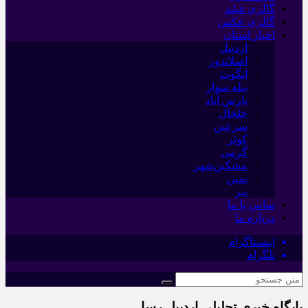
گالری فیلم
گالری عکس
اخبار استان
اردبیل
اصلاندوز
انگوت
بیله سوار
پارس آباد
خلخال
سرعین
کوثر
گرمی
مشکین‌شهر
نمین
نیر
تماس با ما
درباره ما
اینستاگرام
تلگرام
پایگاه خبری تحلیلی اردبیل رسا