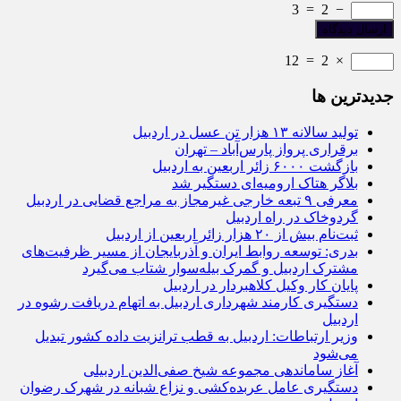
3
=
2
−
12
=
2
×
جديدترين ها
تولید سالانه ۱۳ هزار تن عسل در اردبیل
برقراری پرواز پارس‌آباد – تهران
بازگشت ۶۰۰۰ زائر اربعین به اردبیل
بلاگر هتاک ارومیه‌ای دستگیر شد
معرفی ۹ تبعه خارجی غیرمجاز به مراجع قضایی در اردبیل
گردوخاک در راه اردبیل
ثبت‌نام بیش از ۲۰ هزار زائر اربعین از اردبیل
بدری: توسعه روابط ایران و آذربایجان از مسیر ظرفیت‌های
مشترک اردبیل و گمرک بیله‌سوار شتاب می‌گیرد
پایان کار وکیل کلاهبردار در اردبیل
دستگیری کارمند شهرداری اردبیل به اتهام دریافت رشوه در
اردبیل
وزیر ارتباطات: اردبیل به قطب ترانزیت داده کشور تبدیل
می‌شود
آغاز ساماندهی مجموعه شیخ صفی‌الدین اردبیلی
دستگیری عامل عربده‌کشی و نزاع شبانه در شهرک رضوان