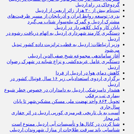
گردوخاک در راه اردبیل
ثبت‌نام بیش از ۲۰ هزار زائر اربعین از اردبیل
بدری: توسعه روابط ایران و آذربایجان از مسیر ظرفیت‌های
مشترک اردبیل و گمرک بیله‌سوار شتاب می‌گیرد
پایان کار وکیل کلاهبردار در اردبیل
دستگیری کارمند شهرداری اردبیل به اتهام دریافت رشوه در
اردبیل
وزیر ارتباطات: اردبیل به قطب ترانزیت داده کشور تبدیل
می‌شود
آغاز ساماندهی مجموعه شیخ صفی‌الدین اردبیلی
دستگیری عامل عربده‌کشی و نزاع شبانه در شهرک رضوان
اردبیل
کاهش دمای هوا در اردبیل از فردا
برگزاری اردوی استعدادیابی زیر ۱۶ سال فوتبال کشور در
اردبیل
هشدار دامپزشکی اردبیل به دامداران در خصوص خطر شیوع
بیماری تب برفکی
تحویل ۸۶۴ واحد نهضت ملی مسکن مشکین‌شهر تا پایان
سال‌جاری
آسیب به پل تاریخی قیرمیزی کورپی اردبیل در اثر حفاری
غیرمجاز
شنا کردن در کانال‌ها و تأسیسات آبی اردبیل ممنوع است
شناسایی باند سرقت طلاجات از منازل شهروندان اردبیلی