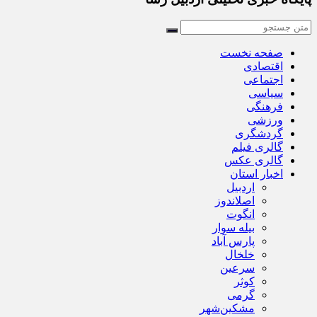
صفحه نخست
اقتصادی
اجتماعی
سیاسی
فرهنگی
ورزشی
گردشگری
گالری فیلم
گالری عکس
اخبار استان
اردبیل
اصلاندوز
انگوت
بیله سوار
پارس آباد
خلخال
سرعین
کوثر
گرمی
مشکین‌شهر