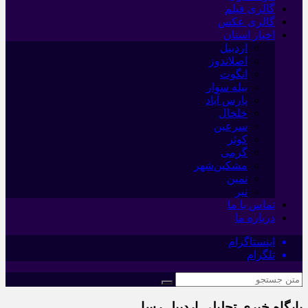
گالری فیلم
گالری عکس
اخبار استان
اردبیل
اصلاندوز
انگوت
بیله سوار
پارس آباد
خلخال
سرعین
کوثر
گرمی
مشکین‌شهر
نمین
نیر
تماس با ما
درباره ما
اینستاگرام
تلگرام
پایگاه خبری تحلیلی اردبیل رسا