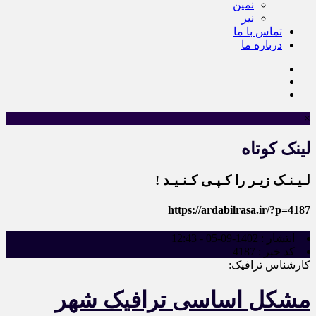
نمین
نیر
تماس با ما
درباره ما
×
لینک کوتاه
لـیـنـک زیـر را کـپـی کـنـیـد !
https://ardabilrasa.ir/?p=4187
انتشار :
1402-09-05 - 12:43
کد خبر :
4187
کارشناس ترافیک:
مشکل اساسی ترافیک شهر