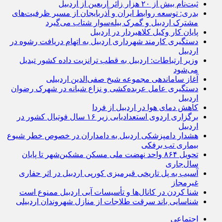
ثبت‌نام بیش از ۲۰ هزار زائر اربعین از اردبیل
بدری: توسعه روابط ایران و آذربایجان از مسیر ظرفیت‌های
مشترک اردبیل و گمرک بیله‌سوار شتاب می‌گیرد
پایان کار وکیل کلاهبردار در اردبیل
دستگیری کارمند شهرداری اردبیل به اتهام دریافت رشوه در
اردبیل
وزیر ارتباطات: اردبیل به قطب ترانزیت داده کشور تبدیل
می‌شود
آغاز ساماندهی مجموعه شیخ صفی‌الدین اردبیلی
دستگیری عامل عربده‌کشی و نزاع شبانه در شهرک رضوان
اردبیل
کاهش دمای هوا در اردبیل از فردا
برگزاری اردوی استعدادیابی زیر ۱۶ سال فوتبال کشور در
اردبیل
هشدار دامپزشکی اردبیل به دامداران در خصوص خطر شیوع
بیماری تب برفکی
تحویل ۸۶۴ واحد نهضت ملی مسکن مشکین‌شهر تا پایان
سال‌جاری
آسیب به پل تاریخی قیرمیزی کورپی اردبیل در اثر حفاری
غیرمجاز
شنا کردن در کانال‌ها و تأسیسات آبی اردبیل ممنوع است
شناسایی باند سرقت طلاجات از منازل شهروندان اردبیلی
اجتماعی