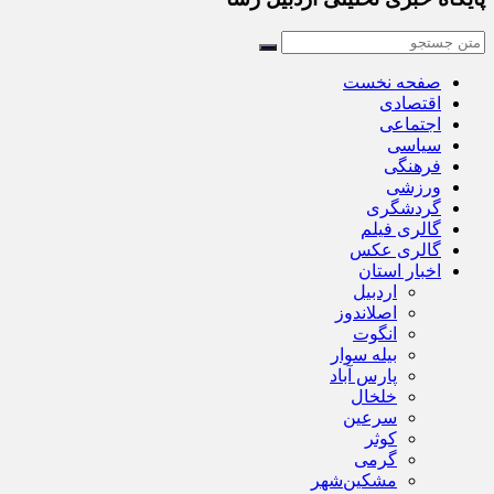
صفحه نخست
اقتصادی
اجتماعی
سیاسی
فرهنگی
ورزشی
گردشگری
گالری فیلم
گالری عکس
اخبار استان
اردبیل
اصلاندوز
انگوت
بیله سوار
پارس آباد
خلخال
سرعین
کوثر
گرمی
مشکین‌شهر