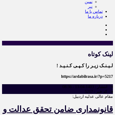
نمین
نیر
تماس با ما
درباره ما
×
لینک کوتاه
لـیـنـک زیـر را کـپـی کـنـیـد !
https://ardabilrasa.ir/?p=5217
انتشار :
1403-04-13 - 08:36
کد خبر :
5217
مقام عالی عدلیه اردبیل:
قانونمداری ضامن تحقق عدالت و