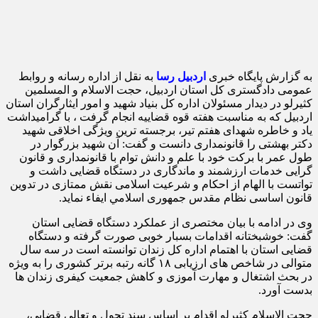
به گزارش پایگاه خبری
اردبیل رسا
به نقل از اداره رسانه و روابط
عمومی دادگستری کل استان اردبیل، حجت الاسلام و المسلمین
کثیرلو در دیدار مسئولان اداره کل بنیاد شهید و امور ایثارگران استان
اردبیل که به مناسبت هفته قوه قضاییه انجام گرفت ، با گرامیداشت
یاد و خاطره شهدای هفتم تیر، برجسته ترین ویژگی اخلاقی شهید
دکتر بهشتی را قانونمداری دانست و گفت: آن شهید بزرگوار در
طول عمر با برکت خود با علم و دانش توام با قانونمداری و قانون
گرایی خدمات ارزشمند و ماندگاری در دستگاه قضایی داشت و
تواتست با الهام از احکام و شرعیت اسلامی نقش ممتازی در تدوین
قانون اساسی نظام مقدس جمهوری اسلامي ایفاء نماید.
وی در ادامه با بیان مختصری از عملکرد دستگاه قضایی استان
گفت: خوشبختانه اقدامات بسبار خوبی صورت گرفته و دستگاه
قضایی استان با اهتمام اداره کل زندان توانسته است در سه سال
متوالی در شاخص های ارزیابی ۱۸ گانه رتبه برتر کشوری را به ویژه
در بحث اشتغال و مهارت آموزی و کاهش جمعیت کیفری زندان ها
بدست آورد.
حجت الاسلام کثیرلو اقدام بر اساس سند تحول و تعالی قضایی،