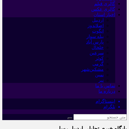
گالری فیلم
گالری عکس
اخبار استان
اردبیل
اصلاندوز
انگوت
بیله سوار
پارس آباد
خلخال
سرعین
کوثر
گرمی
مشکین‌شهر
نمین
نیر
تماس با ما
درباره ما
اینستاگرام
تلگرام
پایگاه خبری تحلیلی اردبیل رسا