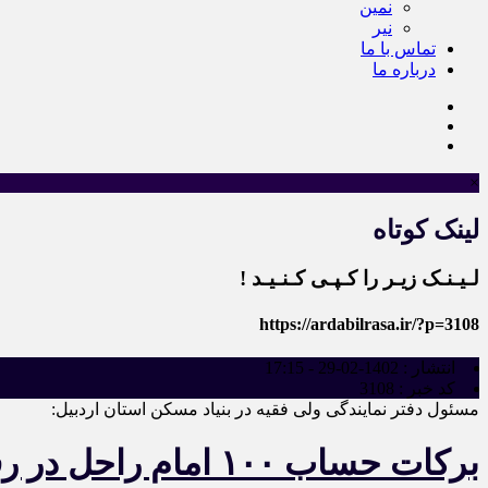
نمین
نیر
تماس با ما
درباره ما
×
لینک کوتاه
لـیـنـک زیـر را کـپـی کـنـیـد !
https://ardabilrasa.ir/?p=3108
انتشار :
1402-02-29 - 17:15
کد خبر :
3108
مسئول دفتر نمایندگی ولی فقیه در بنیاد مسکن استان اردبیل:
برکات حساب ۱۰۰ امام راحل در رفع محرومیت ملموس است