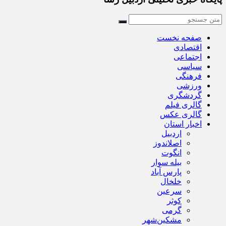
صفحه نخست
اقتصادی
اجتماعی
سیاسی
فرهنگی
ورزشی
گردشگری
گالری فیلم
گالری عکس
اخبار استان
اردبیل
اصلاندوز
انگوت
بیله سوار
پارس آباد
خلخال
سرعین
کوثر
گرمی
مشکین‌شهر