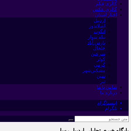
گالری فیلم
گالری عکس
اخبار استان
اردبیل
اصلاندوز
انگوت
بیله سوار
پارس آباد
خلخال
سرعین
کوثر
گرمی
مشکین‌شهر
نمین
نیر
تماس با ما
درباره ما
اینستاگرام
تلگرام
پایگاه خبری تحلیلی اردبیل رسا