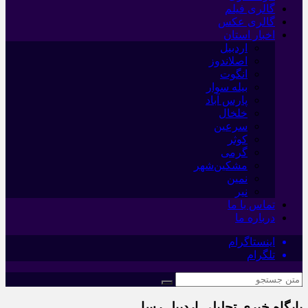
گالری فیلم
گالری عکس
اخبار استان
اردبیل
اصلاندوز
انگوت
بیله سوار
پارس آباد
خلخال
سرعین
کوثر
گرمی
مشکین‌شهر
نمین
نیر
تماس با ما
درباره ما
اینستاگرام
تلگرام
پایگاه خبری تحلیلی اردبیل رسا