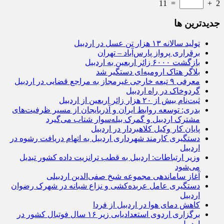
11
=
+
2
جديدترين ها
تولید سالانه ۱۳ هزار تن عسل در اردبیل
برقراری پرواز پارس‌آباد – تهران
بازگشت ۶۰۰۰ زائر اربعین به اردبیل
بلاگر هتاک ارومیه‌ای دستگیر شد
معرفی ۹ تبعه خارجی غیرمجاز به مراجع قضایی در اردبیل
گردوخاک در راه اردبیل
ثبت‌نام بیش از ۲۰ هزار زائر اربعین از اردبیل
بدری: توسعه روابط ایران و آذربایجان از مسیر ظرفیت‌های
مشترک اردبیل و گمرک بیله‌سوار شتاب می‌گیرد
پایان کار وکیل کلاهبردار در اردبیل
دستگیری کارمند شهرداری اردبیل به اتهام دریافت رشوه در
اردبیل
وزیر ارتباطات: اردبیل به قطب ترانزیت داده کشور تبدیل
می‌شود
آغاز ساماندهی مجموعه شیخ صفی‌الدین اردبیلی
دستگیری عامل عربده‌کشی و نزاع شبانه در شهرک رضوان
اردبیل
کاهش دمای هوا در اردبیل از فردا
برگزاری اردوی استعدادیابی زیر ۱۶ سال فوتبال کشور در
اردبیل