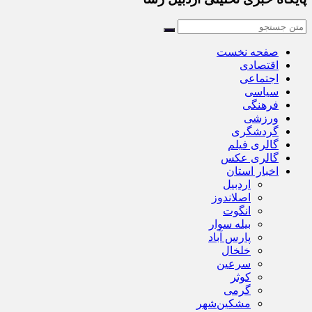
صفحه نخست
اقتصادی
اجتماعی
سیاسی
فرهنگی
ورزشی
گردشگری
گالری فیلم
گالری عکس
اخبار استان
اردبیل
اصلاندوز
انگوت
بیله سوار
پارس آباد
خلخال
سرعین
کوثر
گرمی
مشکین‌شهر