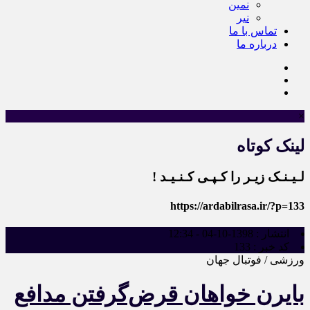
نمین
نیر
تماس با ما
درباره ما
×
لینک کوتاه
لـیـنـک زیـر را کـپـی کـنـیـد !
https://ardabilrasa.ir/?p=133
انتشار :
1398-10-04 - 12:34
کد خبر :
133
ورزشی / فوتبال جهان
بایرن خواهان قرض‌گرفتن مدافع