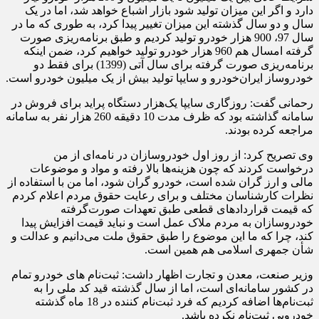
دارد و اگر این میزان تولید شود بازار اشباع خواهد شد، اما در یک
سال و دو سال گذشته این میزان تغییر پیدا کرد، به طوری که ما در
سال 97، 900 هزار خودرو تولید کردیم و طبق برنامه‌ریزی صورت
گرفته امسال هم 960 هزار خودرو تولید خواهیم کرد، ضمن اینکه
برنامه‌ریزی صورت گرفته برای سال آتی (1399) برای فقط دو
خودروساز ایران‌خودرو و سایپا تولید بیش از یک میلیون خودرو است.
رحمانی گفت: روزگاری سایپا یک‌هزار دستگاه پراید برای فروش در
سامانه گذاشته بود که ظرف مدت 10 دقیقه 260 هزار نفر به سامانه
مراجعه کرده بودند.
وی تصریح کرد: از روز اول خودروسازان در نامه‌ای از من
درخواست کردند که چون هزینه‌ها بالا رفته و مواد و موضوعات
مالی و ارز گران شده است، خودرو گران شود، اما من با استفاده از
نظرات کارشناسان مختلف و برای رعایت حقوق مردم اعلام کردم
که قیمت قراردادهای قطعی طبق تعهدات صورت‌گرفته
خودروسازان به مردم ملاک عمل است و نباید قیمت افزایش پیدا
کند، چرا که ما این موضوع را طبق حقوق ملت می‌دانیم و عدالت و
شأن جمهری اسلامی هم همین است.
وزیر صنعت، معدن و تجارت اظهار داشت: ثبت‌نام های خودرو تمام
در کشور سامانه‌ای است، اما از سال گذشته قید کد ملی را به
ثبت‌نام‌ها اضافه کردیم که فرد ثبت‌نام کننده در 18 ماه گذشته
خودرویی ثبت‌نام نکرده باشد.