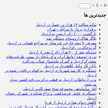
=
5
−
9
جديدترين ها
تولید سالانه ۱۳ هزار تن عسل در اردبیل
برقراری پرواز پارس‌آباد – تهران
بازگشت ۶۰۰۰ زائر اربعین به اردبیل
بلاگر هتاک ارومیه‌ای دستگیر شد
معرفی ۹ تبعه خارجی غیرمجاز به مراجع قضایی در اردبیل
گردوخاک در راه اردبیل
ثبت‌نام بیش از ۲۰ هزار زائر اربعین از اردبیل
بدری: توسعه روابط ایران و آذربایجان از مسیر ظرفیت‌های
مشترک اردبیل و گمرک بیله‌سوار شتاب می‌گیرد
پایان کار وکیل کلاهبردار در اردبیل
دستگیری کارمند شهرداری اردبیل به اتهام دریافت رشوه در
اردبیل
وزیر ارتباطات: اردبیل به قطب ترانزیت داده کشور تبدیل
می‌شود
آغاز ساماندهی مجموعه شیخ صفی‌الدین اردبیلی
دستگیری عامل عربده‌کشی و نزاع شبانه در شهرک رضوان
اردبیل
کاهش دمای هوا در اردبیل از فردا
برگزاری اردوی استعدادیابی زیر ۱۶ سال فوتبال کشور در