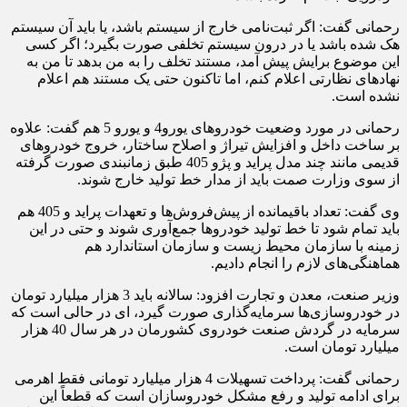
رحمانی گفت: اگر ثبت‌نامی خارج از سیستم باشد، یا باید آن سیستم
هک شده باشد یا در درون سیستم تخلفی صورت بگیرد؛ اگر کسی
این موضوع برایش پیش آمد، مستند تخلف را به من بدهد تا من به
نهادهای نظارتی اعلام کنم، اما تاکنون حتی یک مستند هم اعلام
نشده است.
رحمانی در مورد وضعیت خودروهای یورو4 و یورو 5 هم گفت: علاوه
بر ساخت داخل و افزایش تیراژ و اصلاح ساختار، خروج خودروهای
قدیمی مانند چند مدل پراید و پژو 405 طبق زمانبندی صورت گرفته
از سوی وزارت
صمت
باید از مدار خط تولید خارج شوند.
وی گفت: تعداد باقیمانده از پیش‌فروش‌ها و تعهدات
پراید
و 405 هم
باید تمام شود تا خط تولید خودروها جمع‌آوری شوند و حتی در این
زمینه با سازمان محیط زیست و
سازمان
استاندارد هم
هماهنگی‌های لازم را انجام دادیم.
وزیر صنعت، معدن و تجارت افزود: سالانه باید 3 هزار میلیارد تومان
در خودروسازی‌ها سرمایه‌گذاری صورت گیرد، ای در حالی است که
سرمایه در گردش صنعت خودروی کشورمان در هر سال 40 هزار
میلیارد تومان است.
رحمانی گفت: پرداخت تسهیلات 4 هزار میلیارد تومانی فقط اهرمی
برای ادامه تولید و رفع مشکل خودروسازان است که قطعاً این