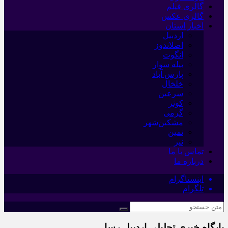
گالری فیلم
گالری عکس
اخبار استان
اردبیل
اصلاندوز
انگوت
بیله سوار
پارس آباد
خلخال
سرعین
کوثر
گرمی
مشکین‌شهر
نمین
نیر
تماس با ما
درباره ما
اینستاگرام
تلگرام
پایگاه خبری تحلیلی اردبیل رسا