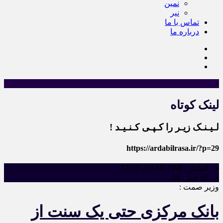
نمین
نیر
تماس با ما
درباره ما
×
لینک کوتاه
لـیـنـک زیـر را کـپـی کـنـیـد !
https://ardabilrasa.ir/?p=29
انتشار :
1398-10-03 - 17:12
کد خبر :
29
وزیر صمت :
بانک مرکزی حتی یک سنت از