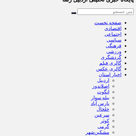
صفحه نخست
اقتصادی
اجتماعی
سیاسی
فرهنگی
ورزشی
گردشگری
گالری فیلم
گالری عکس
اخبار استان
اردبیل
اصلاندوز
انگوت
بیله سوار
پارس آباد
خلخال
سرعین
کوثر
گرمی
مشکین‌شهر