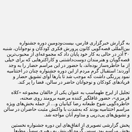
به گزارش خبرگزاری فارس، بیست‌ودومین دوره جشنواره
بین‌المللی قصه‌گویی کانون پرورش فکری کودکان و نوجوانان، شنبه
۳۰ آذر در حالی به کار خود پایان داد که مجموعه‌ای از محبوب‌ترین
قصه‌گویان و هنرمندان دوست‌داشتنی و کاراکترهایی که برای خیلی
از ما خاطره‌ساز بوده‌اند، با حضور در این مراسم حضار را به وجد
آوردند؛ استقبال گرم مردم از این دوره جشنواره چنان در اختتامیه
نمود پررنگی داشت که موجب شد تا بارها آوای تشویق حضار و
فریادهای کودکان و نوجوانان حاضر در سالن، فضا را پر کند.
تجلیل از ایرج طهماسب به عنوان یکی از خالقان مجموعه «کلاه
قرمزی»، حضور غافلگیر کننده مرضیه برومند روی صحنه،
خاطره‌گویی شوخ طبعانه رضا کیانیان و… از جمله بخش‌های ویژه
مراسم اختتامیه بودند که به‌شدت با واکنش مثبت حاضران در سالن
و تشویق‌های پی‌درپی و مداوم آنان مواجه شد.
پخش گزارشی تصویری از اتفاق‌های این دوره جشنواره نخستین
بخش مراسم بود. سپس گروه آفرینش به رهبری سهیل مطیعا