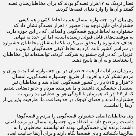
قطار نزدیک به ۱۷هزار قصه‌گو بودند که برای مخاطبان‌شان قصه
گفتند و آن‌ها را وارد دنیای قصه‌ها ‌کردند.
وی بیان کرد: جشنواره امسال هم به لحاظ کمّی و هم کیفی
جشنواره‌ای قابل توجه بود؛ حضور 17هزار قصه‌گو نشان داد که
جشنواره به لحاظ ترویج قصه‌گویی و اهدافی که در این حوزه دارد،
به موفقیت‌های قابل قبولی رسیده است، اما این عدد به تنهایی
اهداف جشنواره را محقق نمی‌کرد، بلکه استقبال مخاطبان جشنواره
در سراسر کشور ثابت کرد به لحاظ کیفی قصه‌گویان کانون و
عزیزانی که در این جشنواره شرکت کردند، توانسته‌اند نیاز مخاطبان
را بشناسند و به آن‌ها پاسخ دهند.
زمردیان در ادامه از همه حاضران در این جشنواره، اساتید، داوران و
مردم تشکر کرد و افزود: از طریق جشنواره قصه‌گویی، امسال
۲۶هزار و ۵۱۵ بار در کشور قصه‌گویی انجام شد و مخاطبان نیز
استقبال چشمگیری داشتند و ما شرمنده مردم و خانواده‌هایی شدیم
که از ۲۶ آذر که همزمان با آلودگی هوا و تعطیلی مدارس، به
جشنواره آمدند و فضای کوچک در حد بضاعت ما، ظرفیت پذیرایی از
آن‌ها را نداشت.
وی مخاطبان اصلی جشنواره قصه‌گویی را مردم و قصه‌گوها
دانست و توضیح داد: به اعتقاد من، جشنواره امسال دو برنده اصلی
داشت؛ برنده اول قصه‌گویانی بودند که توانستند مخاطبان را به
سالن‌ها بکشانند و پای قصه‌ها نگاه دارند و برای آن‌ها جذابیت ایجاد