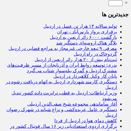
=
جديدترين ها
تولید سالانه ۱۳ هزار تن عسل در اردبیل
برقراری پرواز پارس‌آباد – تهران
بازگشت ۶۰۰۰ زائر اربعین به اردبیل
بلاگر هتاک ارومیه‌ای دستگیر شد
معرفی ۹ تبعه خارجی غیرمجاز به مراجع قضایی در اردبیل
گردوخاک در راه اردبیل
ثبت‌نام بیش از ۲۰ هزار زائر اربعین از اردبیل
بدری: توسعه روابط ایران و آذربایجان از مسیر ظرفیت‌های
مشترک اردبیل و گمرک بیله‌سوار شتاب می‌گیرد
پایان کار وکیل کلاهبردار در اردبیل
دستگیری کارمند شهرداری اردبیل به اتهام دریافت رشوه در
اردبیل
وزیر ارتباطات: اردبیل به قطب ترانزیت داده کشور تبدیل
می‌شود
آغاز ساماندهی مجموعه شیخ صفی‌الدین اردبیلی
دستگیری عامل عربده‌کشی و نزاع شبانه در شهرک رضوان
اردبیل
کاهش دمای هوا در اردبیل از فردا
برگزاری اردوی استعدادیابی زیر ۱۶ سال فوتبال کشور در