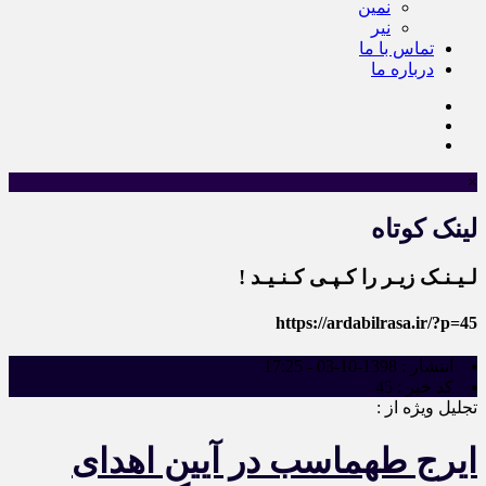
نمین
نیر
تماس با ما
درباره ما
×
لینک کوتاه
لـیـنـک زیـر را کـپـی کـنـیـد !
https://ardabilrasa.ir/?p=45
انتشار :
1398-10-03 - 17:25
کد خبر :
45
تجلیل ویژه از :
ایرج طهماسب در آیین اهدای