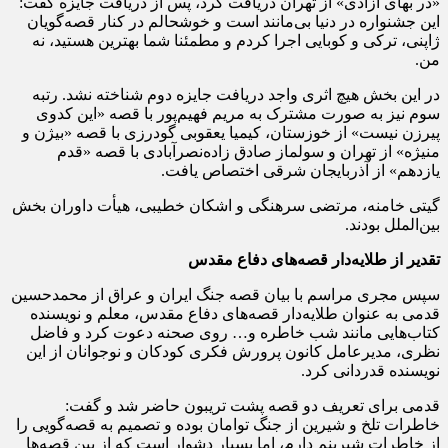
«در بهای آزادی» از تهران دریافت کرد، پس از دریافت جایزه گفت:
این جشنواره در دنیا بی‌مانند است و خوشحالم در کنار قصه‌گویان
ژاپنی، ترکی و کوبایی اجرا کردم و مطمئنا شما بهترین هستید، نه
من.
در این بخش هیچ اثری واجد دریافت جایزه دوم شناخته نشد. رتبه‌
سوم نیز به صورت مشترک به مریم فهیم‌پور با قصه «این کدوی
پیرزن نیست» از خوزستان، کیمیا یعقوبی گودرزی با قصه «بیژن و
منیژه» از تهران و سولماز صادق زاده‌نصرآبادی با قصه «قدم
یازدهم» از آذربایجان شرقی اختصاص یافت.
گیتی خامنه، مرتضی سرهنگی و اشکان خطیبی، هیأت داوران بخش
بین‌الملل بودند.
تقدیر از طلایه‌دار قصه‌های دفاع مقدس
سپس مجری مراسم با بیان قصه جنگ ایران و عراق از محمدحسین
قدمی به عنوان طلایه‌دار قصه‌های دفاع مقدس، معلم و نویسنده
کتاب‌هایی مانند شب خاطره و… روی صحنه دعوت کرد و فاضل
نظری، مدیرعامل کانون پرورش فکری کودکان و نوجوانان از این
نویسنده قدردانی کرد.
قدمی برای تعریف دو قصه پشت تریبون حاضر شد و گفت:
خاطرات تلخ و شیرین از جنگ توامان بوده و تصمیم به قصه‌گویی را
از خاطرات شیرینم دارم، اما بسیار دشوار است که از بین قصه‌ها