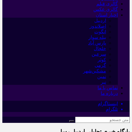
گالری فیلم
گالری عکس
اخبار استان
اردبیل
اصلاندوز
انگوت
بیله سوار
پارس آباد
خلخال
سرعین
کوثر
گرمی
مشکین‌شهر
نمین
نیر
تماس با ما
درباره ما
اینستاگرام
تلگرام
پایگاه خبری تحلیلی اردبیل رسا