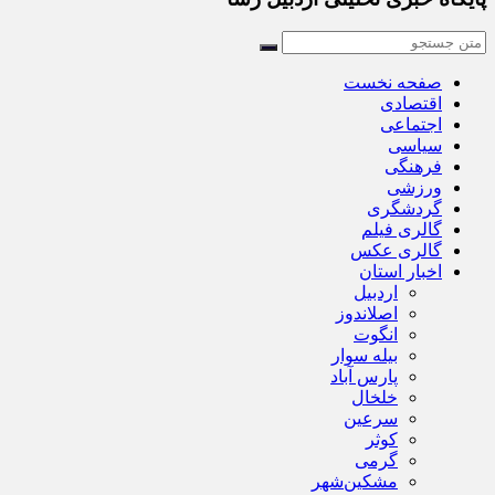
صفحه نخست
اقتصادی
اجتماعی
سیاسی
فرهنگی
ورزشی
گردشگری
گالری فیلم
گالری عکس
اخبار استان
اردبیل
اصلاندوز
انگوت
بیله سوار
پارس آباد
خلخال
سرعین
کوثر
گرمی
مشکین‌شهر