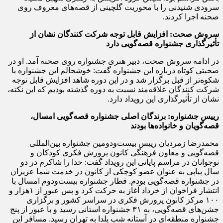
سرودی شنیدنی را با محوریت گلچینی از قصه‌های معروف روی
صحنه اجرا کردند.
سروش صحت: افزایش قابل توجه شرکت کنندگان نشان از
تأثیرگذاری جشنواره قصه‌گویی دارد
در ادامه سروش صحت، دبیر هنری جشنواره روی صحنه آمد. او در
صحبتی کوتاه درباره این جشنواره گفت: خوشحالم این جشنواره با
شکوه‌تر از قبل برگزار شد و در این دوره شاهد افزایش قابل توجه
شرکت کنندگان علاقه‌مند نسبت به دوره گذشته بودیم که این نکته،
نشان از تأثیرگذاری این رویداد دارد.
رییس جشنواره: برندگان اصلی جشنواره قصه‌گویی امسال،
قصه‌گویان و خانواده‌ها بودند
محمدرضا زمردیان رییس بیست‌ودومین جشنواره بین‌المللی
قصه‌گویی و معاون فرهنگی کانون پرورش فکری کودکان و
نوجوانان در مراسم پایانی این رویداد گفت: خدا را شاکرم در دو
سال پیاپی به عنوان عضو کوچکی از کانون در خدمت شما عزیزان
در جشنواره قصه‌گویی بودم. قطار جشنواره بیست‌ودوم امسال با
انتشار فراخوان از خرداد آغاز به حرکت کرد و پس عبور از ۱هزار و
۱۰۰ مرکز کانون پرورش فکری در سراسر کشور و برگزاری
جشن‌های قصه‌گویی، به ۳۱ جشنواره استانی رسید و با عبور از پنج
جشنواره منطقه‌ای در آستانه شب یلدا به تهران رسید. مسافر این