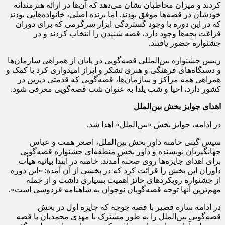
کردند و میزان مخاطبان نشان می‌دهد که آن‌ها در ارائه هنرمندانه
خودشان در قصه‌ها موفق بودند. اما برنده اصلی، خانواده‌هایی بودند
که در این دوره با وجود گستردگی ابزار سرگرمی که برای دوران
فراغت بچه‌ها وجود دارد، قصه شنیدن را انتخاب کردند و در
جشنواره حضور یافتند.
رییس جشنواره بین‌المللی قصه‌گویی در پایان از همراهی سازمان‌ها
و دستگاه‌های فرهنگی و هنری تشکر و ابراز امیدواری کرد با کمک و
همراهی همه مراکز و سازمان‌ها، قصه‌گویی که قدمتی دیرین در
کشور دارد، احیا و شب یلدا به عنوان شب قصه‌گویی معرفی شود.
اهدای جوایز بخش بین‌الملل
در ادامه، جوایز بخش «بین‌الملل» اهدا شد.
سپس گیتی خامنه داور بخش بین‌الملل، اصغر همت و عباس
جهانگیریان نویسنده و داور بخش منطقه‌ای جشنواره قصه‌گویی
برای اهدای جایزه‌ها روی صحنه آمدند. خامنه در ابتدا بیانیه هیأت
داوران این بخش را قرائت کرد که در بخشی از آن آمده: «این دوره
از جشنواره رویکردهای حائز اهمیت بسیاری داشت و از جمله
مهم‌ترین آنها توجه قصه‌گویان نوجوان به شاهنامه فردوسی است».
در ادامه ساره قصیر با قصه جوجه که جایزه اول در بخش
قصه‌گویی بین‌الملل را به طور مشترک با مهدی محمدیان با قصه