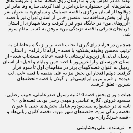
بودند که در آغوش پدر و مادرشان روی صحنه آمدند و عروسک‌های
نمایش‌های این جشنواره جایزه‌اش را اهدا کردند. ساره وفا مادر این
دوقلوها از استان مرکزی با قصه «سیامک و سیاوش» به عنوان نفر
اول این بخش شناخته شد. منصور خانی از استان تهران نیز با قصه
«آرزوهای من» در جایگاه دوم قرار گرفت و بیتا شهبازی از استان
آذربایجان شرقی با قصه «زندگی من» موفق به کسب مقام سوم
شد.
همچنین در فرآیند رای‌گیری انتخاب قصه برتر از نگاه مخاطبان به
ترتیب محسن وظیفه پشتکوه با قصه «زلزله تا زلزله» از استان
اردبیل، لی‌لی‌ناز زین‌وند لرستانی با قصه «دعای مستجاب شده» از
استان خوزستان و آوا عزیزپور با قصه «من و بابام و آجیل» از استان
اردبیل به عنوان قصه‌گوهای برتر در مقام‌های اول تا سوم قرار
گرفتند. دیپلم افتخار این بخش نیز به علی بندیمه با قصه «لب، لب
ندیده» از قم و مریم ابراهیمی‌فر از گیلان با قصه «لحظه‌های
شیرین» تعلق گرفت.
هیات داوران بخش قصه‌ 90 ثانیه رسول صدرعاملی، حبیب رضایی،
مسعود فروتن، گلاره عباسی و مهدی رجبی بودند. قصه‌های ۹۰
ثانیه‌ای در جشنواره بیست‌ودوم شامل بخش‌های جنبی با عنوان
«قصه زندگی من»، «قصه‌های شهر من»، «قصه کانون زبانی‌ها» و
«قصه خبرنگاران» بود.
نویسنده :
علی بخشایشی