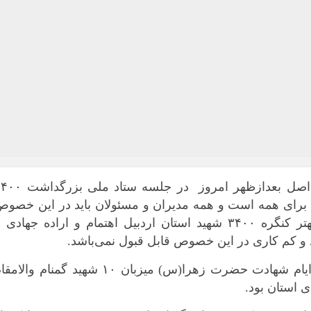
غلامحسین محمدی‌اصل بعدازظهر امروز در جلسه ستاد ملی 
دا برای همه است و همه مدیران و مسئولان باید در این خصو
قدم بردارند، اظهار کرد: برگزاری هرچه بهتر کنگره ۳۴۰۰ شهید استان اردبیل اهتمام و اراده جهادی
 و کم کاری در این خصوص قابل قبول نمی‌باشد‌.
وی افزود: استان اردبیل در ایام اخیر و در ایام شهادت حضرت زهرا(س) میزبان ۱۰ شهید گمنام وال
 استان بود.