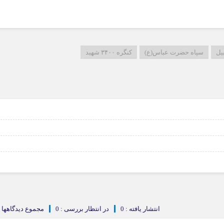
یل
سپاه حضرت عباس(ع)
کنگره ۳۴۰۰ شهید
انتشار یافته : 0
در انتظار بررسی : 0
مجموع دیدگاهها : 