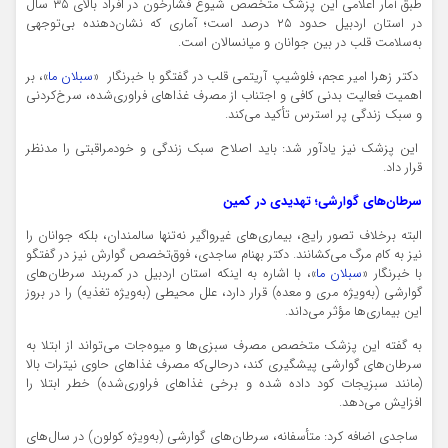
طبق آمار اعلامی این پزشک متخصص شیوع فشارخون در افراد بالای ۳۵ سال
در استان اردبیل حدود ۲۵ درصد است؛ آماری که نشان‌دهنده بی‌توجهی
به‌سلامت قلب در بین جوانان و میانسالان است.
دکتر زهرا امیر عجم، فلوشیپ آریتمی قلب در گفتگو با خبرنگار «
سبلان ما
»، بر
اهمیت فعالیت بدنی کافی و اجتناب از مصرف غذاهای فراوری‌شده، سرخ‌کردنی
و سبک زندگی پر استرس تأکید می‌کند.
این پزشک نیز یادآور شد: باید اصلاح سبک زندگی و خودمراقبتی را مدنظر
قرار داد.
سرطان‌های گوارشی؛ تهدیدی در کمین
البته برخلاف تصور رایج، بیماری‌های غیرواگیر نه‌تنها سالمندان، بلکه جوانان را
نیز به کام مرگ می‌کشانند. دکتر بهنام ساجدی، فوق‌تخصص گوارش نیز در گفتگو
با خبرنگار «
سبلان ما
»، با اشاره به اینکه استان اردبیل در کمربند سرطان‌های
گوارشی (به‌ویژه مری و معده) قرار دارد، علل محیطی (به‌ویژه تغذیه) را در بروز
این بیماری‌ها مؤثر می‌داند.
به گفته این پزشک متخصص مصرف سبزی‌ها و میوه‌جات می‌تواند از ابتلا به
سرطان‌های گوارشی پیشگیری کند، درحالی‌که مصرف غذاهای حاوی نیترات بالا
(مانند سبزیجات کود داده شده و برخی غذاهای فراوری‌شده) خطر ابتلا را
افزایش می‌دهد.
ساجدی اضافه کرد: متأسفانه، سرطان‌های گوارشی (به‌ویژه کولون) در سال‌های