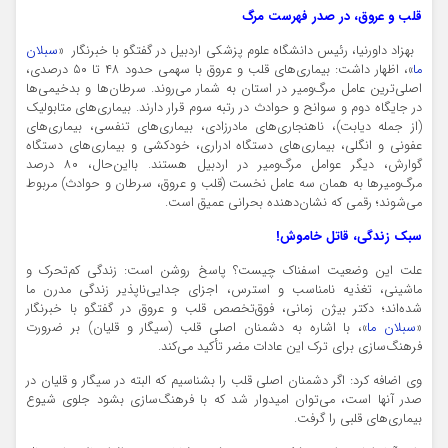
قلب و عروق، در صدر فهرست مرگ
بهزاد داورنیا، رئیس دانشگاه علوم پزشکی اردبیل در گفتگو با خبرنگار «
سبلان
ما
»، اظهار داشت: بیماری‌های قلب و عروق با سهمی حدود ۴۸ تا ۵۰ درصدی،
اصلی‌ترین عامل مرگ‌ومیر در استان به شمار می‌روند. سرطان‌ها و بدخیمی‌ها
در جایگاه دوم و سوانح و حوادث در رتبه سوم قرار دارند. بیماری‌های متابولیک
(از جمله دیابت)، ناهنجاری‌های مادرزادی، بیماری‌های تنفسی، بیماری‌های
عفونی و انگلی، بیماری‌های دستگاه ادراری، خودکشی و بیماری‌های دستگاه
گوارش، دیگر عوامل مرگ‌ومیر در اردبیل هستند. بااین‌حال، ۸۰ درصد
مرگ‌ومیرها به همان سه عامل نخست (قلب و عروق، سرطان و حوادث) مربوط
می‌شوند؛ رقمی که نشان‌دهنده بحرانی عمیق است.
سبک زندگی، قاتل خاموش!
علت این وضعیت اسفناک چیست؟ پاسخ روشن است: زندگی کم‌تحرک و
ماشینی، تغذیه نامناسب و استرس، اجزای جدایی‌ناپذیر زندگی مدرن ما
شده‌اند؛ دکتر بیژن زمانی، فوق‌تخصص قلب و عروق در گفتگو با خبرنگار
«
سبلان ما
»، با اشاره به دشمنان اصلی قلب (سیگار و قلیان) بر ضرورت
فرهنگ‌سازی برای ترک این عادات مضر تأکید می‌کند.
وی اضافه کرد: اگر دشمنان اصلی قلب را بشناسیم که البته در سیگار و قلیان در
صدر آنها است، می‌توان امیدوار شد که با فرهنگ‌سازی بشود جلوی شیوع
بیماری‌های قلبی را گرفت.