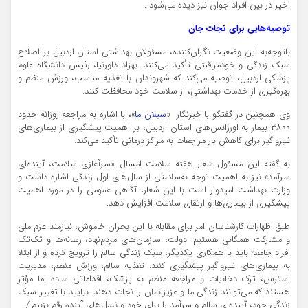
اخیر در بین افراد جوان نیز دیده می‌شود .
توصیه‌هایی برای نجات جان
باتوجه‌به این وضعیت نگران‌کننده، مسئولان بهداشتی استان اردبیل بر اصلاح
سبک زندگی و خودمراقبتی تأکید می‌کنند. بهزاد داورنیا، رئیس دانشگاه علوم
پزشکی اردبیل، توصیه می‌کند که شهروندان با تغذیه مناسب، ورزش منظم و
بهره‌گیری از خدمات بهداشتی، از سلامت خود محافظت کنند.
وی همچنین در گفتگو با خبرنگار «
سبلان ما
»، با اشاره به مراجعه روزانه حدود
۳۸۰۰ بیمار به اورژانس‌های استان اردبیل، بر اهمیت پیشگیری از بیماری‌های
غیرواگیر برای کاهش بار مراجعات به مراکز درمانی تأکید می‌کند.
به گفته این مسئول شعار هفته سلامت امسال «سرآغازی سلامت، آینده‌ای
سرآمد» نیز به اهمیت توجه به‌سلامتی از سال‌های اول زندگی اشاره داشت و
وزارت بهداشت امیدوار است با این شعار، آگاهی عمومی را در مورد اهمیت
پیشگیری از بیماری‌ها و ارتقای سلامت افزایش دهد.
طبق اظهارات کارشناسان امر برای مقابله با این بحران خاموش، نیازمند عزم ملی
و مشارکت همگانی هستیم. دولت، سازمان‌های مردم‌نهاد، رسانه‌ها و تک‌تک
افراد جامعه باید با همکاری یکدیگر، سبک زندگی سالم را ترویج کرده و از ابتلا
به بیماری‌های غیرواگیر پیشگیری کنند. تغذیه سالم، ورزش منظم، مدیریت
استرس، ترک دخانیات و مراجعه منظم به پزشک، اقداماتی ساده اما مؤثر
هستند که می‌توانند زندگی ما و عزیزانمان را نجات دهند. بیایید با تغییر سبک
زندگی خود، آینده‌ای سالم و سرآمد را برای خود و نسل‌های آینده رقم بزنیم./