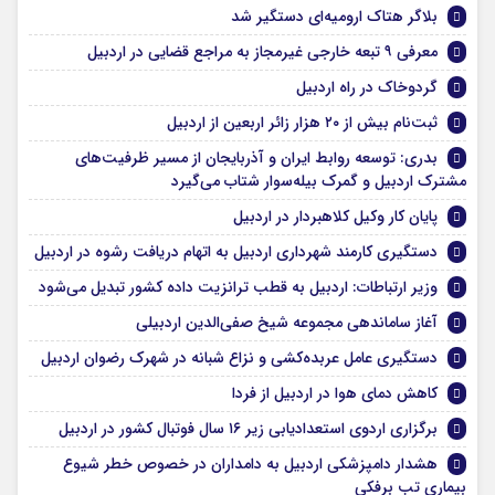
بلاگر هتاک ارومیه‌ای دستگیر شد
معرفی ۹ تبعه خارجی غیرمجاز به مراجع قضایی در اردبیل
گردوخاک در راه اردبیل
ثبت‌نام بیش از ۲۰ هزار زائر اربعین از اردبیل
بدری: توسعه روابط ایران و آذربایجان از مسیر ظرفیت‌های
مشترک اردبیل و گمرک بیله‌سوار شتاب می‌گیرد
پایان کار وکیل کلاهبردار در اردبیل
دستگیری کارمند شهرداری اردبیل به اتهام دریافت رشوه در اردبیل
وزیر ارتباطات: اردبیل به قطب ترانزیت داده کشور تبدیل می‌شود
آغاز ساماندهی مجموعه شیخ صفی‌الدین اردبیلی
دستگیری عامل عربده‌کشی و نزاع شبانه در شهرک رضوان اردبیل
کاهش دمای هوا در اردبیل از فردا
برگزاری اردوی استعدادیابی زیر ۱۶ سال فوتبال کشور در اردبیل
هشدار دامپزشکی اردبیل به دامداران در خصوص خطر شیوع
بیماری تب برفکی