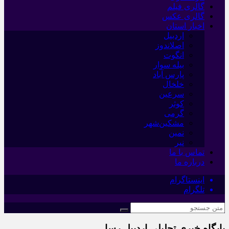
گالری فیلم
گالری عکس
اخبار استان
اردبیل
اصلاندوز
انگوت
بیله سوار
پارس آباد
خلخال
سرعین
کوثر
گرمی
مشکین‌شهر
نمین
نیر
تماس با ما
درباره ما
اینستاگرام
تلگرام
پایگاه خبری تحلیلی اردبیل رسا