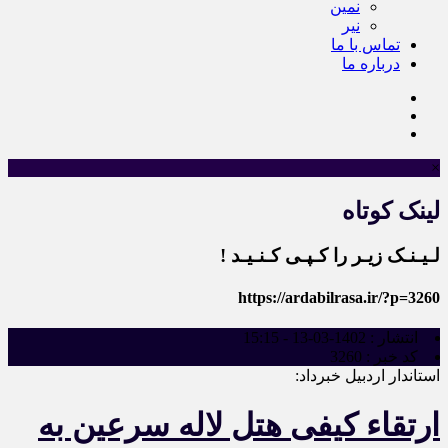
نمین
نیر
تماس با ما
درباره ما
×
لینک کوتاه
لـیـنـک زیـر را کـپـی کـنـیـد !
https://ardabilrasa.ir/?p=3260
انتشار :
1402-03-13 - 15:15
کد خبر :
3260
استاندار اردبیل خبرداد:
ارتقاء کیفی هتل لاله سرعین به