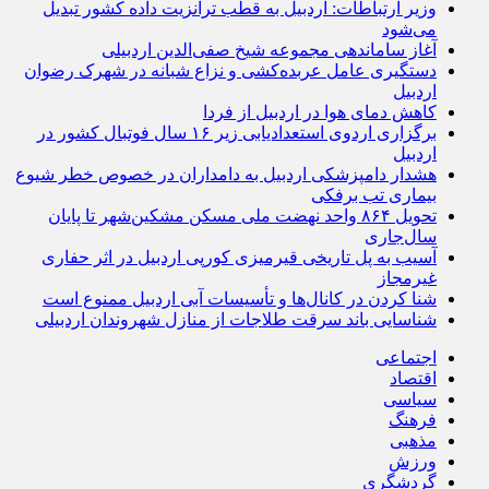
وزیر ارتباطات: اردبیل به قطب ترانزیت داده کشور تبدیل
می‌شود
آغاز ساماندهی مجموعه شیخ صفی‌الدین اردبیلی
دستگیری عامل عربده‌کشی و نزاع شبانه در شهرک رضوان
اردبیل
کاهش دمای هوا در اردبیل از فردا
برگزاری اردوی استعدادیابی زیر ۱۶ سال فوتبال کشور در
اردبیل
هشدار دامپزشکی اردبیل به دامداران در خصوص خطر شیوع
بیماری تب برفکی
تحویل ۸۶۴ واحد نهضت ملی مسکن مشکین‌شهر تا پایان
سال‌جاری
آسیب به پل تاریخی قیرمیزی کورپی اردبیل در اثر حفاری
غیرمجاز
شنا کردن در کانال‌ها و تأسیسات آبی اردبیل ممنوع است
شناسایی باند سرقت طلاجات از منازل شهروندان اردبیلی
اجتماعی
اقتصاد
سیاسی
فرهنگ
مذهبی
ورزش
گردشگری