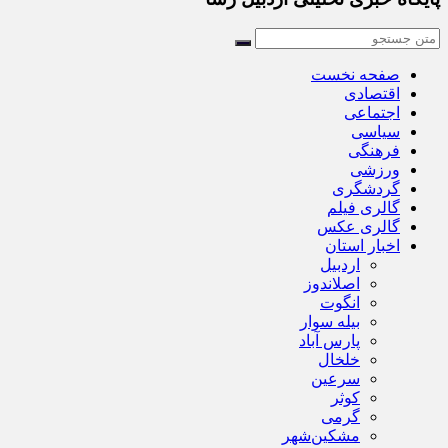
صفحه نخست
اقتصادی
اجتماعی
سیاسی
فرهنگی
ورزشی
گردشگری
گالری فیلم
گالری عکس
اخبار استان
اردبیل
اصلاندوز
انگوت
بیله سوار
پارس آباد
خلخال
سرعین
کوثر
گرمی
مشکین‌شهر