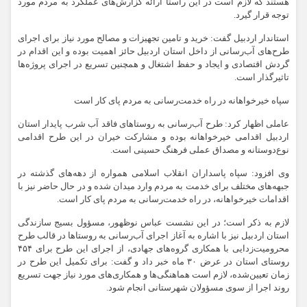
هستند که لازم است در این راستا ارائه گزارش‌های عملکرد به مردم مورد
توجه قرار گیرد.
استاندار اردبیل گفت: خرید و تامین تجهیزات و مصالح مورد نیاز برای اجرای
طرح‌های آب‌رسانی از داخل استان اردبیل حائز اهمیت بوده و این اقدام در
گردش اقتصادی و ایجاد و حفظ اشتغال و همچنین تسریع در اجرای پروژه‌ها
تاثیرگذار است.
سپاه خیرخواهانه در راه خدمت‌رسانی به مردم پای کار است
عاملی اظهار کرد: طرح آب‌رسانی به روستاهای فاقد آب شرب پایدار استان
اردبیل اقدامی خیرخواهانه بوده و مشارکت خیران در این طرح اقدامی
نوع‌دوستانه و مصداق عملی فرهنگ حسینی است.
وی افزود: سپاه پاسداران انقلاب اسلامی همواره از دهه‌های گذشته در
جبهه‌های مختلف برای خدمت به مردم وارد میدان شده و در حال حاضر نیز با
اقدامات خیرخواهانه، در راه خدمت‌رسانی به مردم پای کار است.
لازم به ذکر است؛ در این نشست عباس نوظهور، مسؤول بسیج سازندگی
استان اردبیل نیز با اشاره به آغاز اجرای آب‌رسانی به روستاها در قالب طرح
محرومیت‌زدایی با همکاری گروه‌های جهادی، از اجرای این طرح برای ۴۵۴
روستای استان در عرض ۳۰ ماه خبر داد و گفت: برای تکمیل این طرح در
زمان تعیین‌شده، لازم است هماهنگی‌ها و همکاری‌های مورد نیاز جهت تسریع
روند اجرا از سوی مسؤولان شهرستانی انجام شود.