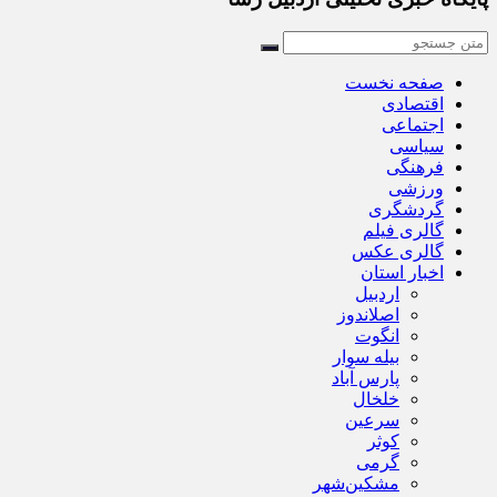
صفحه نخست
اقتصادی
اجتماعی
سیاسی
فرهنگی
ورزشی
گردشگری
گالری فیلم
گالری عکس
اخبار استان
اردبیل
اصلاندوز
انگوت
بیله سوار
پارس آباد
خلخال
سرعین
کوثر
گرمی
مشکین‌شهر