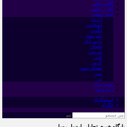
گالری فیلم
گالری عکس
اخبار استان
اردبیل
اصلاندوز
انگوت
بیله سوار
پارس آباد
خلخال
سرعین
کوثر
گرمی
مشکین‌شهر
نمین
نیر
تماس با ما
درباره ما
اینستاگرام
تلگرام
پایگاه خبری تحلیلی اردبیل رسا