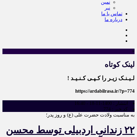
نمین
نیر
تماس با ما
درباره ما
×
لینک کوتاه
لـیـنـک زیـر را کـپـی کـنـیـد !
https://ardabilrasa.ir/?p=774
انتشار :
1400-11-18 - 16:40
کد خبر :
774
به مناسبت ولادت حضرت علی (ع) و روز پدر؛
۲۲ زندانی اردبیلی توسط محسن