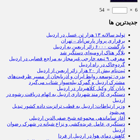
54
=
×
6
جديدترين ها
تولید سالانه ۱۳ هزار تن عسل در اردبیل
برقراری پرواز پارس‌آباد – تهران
بازگشت ۶۰۰۰ زائر اربعین به اردبیل
بلاگر هتاک ارومیه‌ای دستگیر شد
معرفی ۹ تبعه خارجی غیرمجاز به مراجع قضایی در اردبیل
گردوخاک در راه اردبیل
ثبت‌نام بیش از ۲۰ هزار زائر اربعین از اردبیل
بدری: توسعه روابط ایران و آذربایجان از مسیر ظرفیت‌های
مشترک اردبیل و گمرک بیله‌سوار شتاب می‌گیرد
پایان کار وکیل کلاهبردار در اردبیل
دستگیری کارمند شهرداری اردبیل به اتهام دریافت رشوه در
اردبیل
وزیر ارتباطات: اردبیل به قطب ترانزیت داده کشور تبدیل
می‌شود
آغاز ساماندهی مجموعه شیخ صفی‌الدین اردبیلی
دستگیری عامل عربده‌کشی و نزاع شبانه در شهرک رضوان
اردبیل
کاهش دمای هوا در اردبیل از فردا