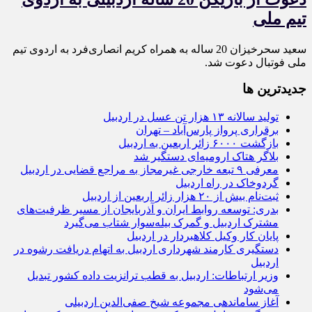
تیم ملی
سعید سحرخیزان 20 ساله به همراه کریم انصاری‌فرد به اردوی تیم
ملی فوتبال دعوت شد.
جديدترين ها
تولید سالانه ۱۳ هزار تن عسل در اردبیل
برقراری پرواز پارس‌آباد – تهران
بازگشت ۶۰۰۰ زائر اربعین به اردبیل
بلاگر هتاک ارومیه‌ای دستگیر شد
معرفی ۹ تبعه خارجی غیرمجاز به مراجع قضایی در اردبیل
گردوخاک در راه اردبیل
ثبت‌نام بیش از ۲۰ هزار زائر اربعین از اردبیل
بدری: توسعه روابط ایران و آذربایجان از مسیر ظرفیت‌های
مشترک اردبیل و گمرک بیله‌سوار شتاب می‌گیرد
پایان کار وکیل کلاهبردار در اردبیل
دستگیری کارمند شهرداری اردبیل به اتهام دریافت رشوه در
اردبیل
وزیر ارتباطات: اردبیل به قطب ترانزیت داده کشور تبدیل
می‌شود
آغاز ساماندهی مجموعه شیخ صفی‌الدین اردبیلی