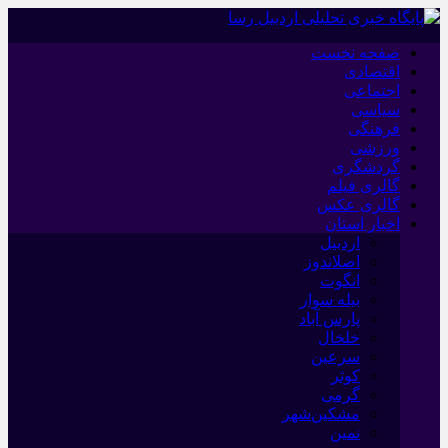
صفحه نخست
اقتصادی
اجتماعی
سیاسی
فرهنگی
ورزشی
گردشگری
گالری فیلم
گالری عکس
اخبار استان
اردبیل
اصلاندوز
انگوت
بیله سوار
پارس آباد
خلخال
سرعین
کوثر
گرمی
مشکین‌شهر
نمین