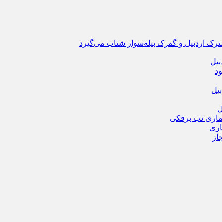
ترک اردبیل و گمرک بیله‌سوار شتاب می‌گیرد
بیل
ود
یل
ماری تب برفکی
از