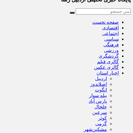
صفحه نخست
اقتصادی
اجتماعی
سیاسی
فرهنگی
ورزشی
گردشگری
گالری فیلم
گالری عکس
اخبار استان
اردبیل
اصلاندوز
انگوت
بیله سوار
پارس آباد
خلخال
سرعین
کوثر
گرمی
مشکین‌شهر