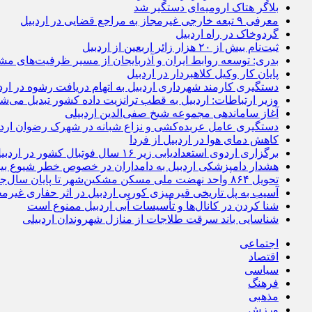
بلاگر هتاک ارومیه‌ای دستگیر شد
معرفی ۹ تبعه خارجی غیرمجاز به مراجع قضایی در اردبیل
گردوخاک در راه اردبیل
ثبت‌نام بیش از ۲۰ هزار زائر اربعین از اردبیل
بدری: توسعه روابط ایران و آذربایجان از مسیر ظرفیت‌های مش
پایان کار وکیل کلاهبردار در اردبیل
دستگیری کارمند شهرداری اردبیل به اتهام دریافت رشوه در ارد
وزیر ارتباطات: اردبیل به قطب ترانزیت داده کشور تبدیل می‌ش
آغاز ساماندهی مجموعه شیخ صفی‌الدین اردبیلی
دستگیری عامل عربده‌کشی و نزاع شبانه در شهرک رضوان اردب
کاهش دمای هوا در اردبیل از فردا
برگزاری اردوی استعدادیابی زیر ۱۶ سال فوتبال کشور در اردبیل
هشدار دامپزشکی اردبیل به دامداران در خصوص خطر شیوع بی
تحویل ۸۶۴ واحد نهضت ملی مسکن مشکین‌شهر تا پایان سال‌جاری
آسیب به پل تاریخی قیرمیزی کورپی اردبیل در اثر حفاری غیرمج
شنا کردن در کانال‌ها و تأسیسات آبی اردبیل ممنوع است
شناسایی باند سرقت طلاجات از منازل شهروندان اردبیلی
اجتماعی
اقتصاد
سیاسی
فرهنگ
مذهبی
ورزش