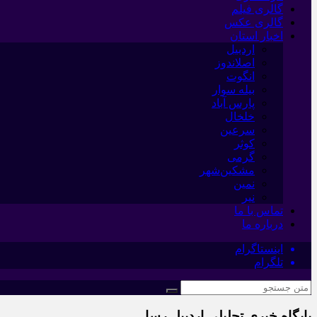
گالری فیلم
گالری عکس
اخبار استان
اردبیل
اصلاندوز
انگوت
بیله سوار
پارس آباد
خلخال
سرعین
کوثر
گرمی
مشکین‌شهر
نمین
نیر
تماس با ما
درباره ما
اینستاگرام
تلگرام
پایگاه خبری تحلیلی اردبیل رسا