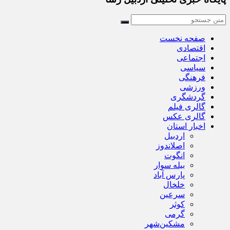
صفحه نخست
اقتصادی
اجتماعی
سیاسی
فرهنگی
ورزشی
گردشگری
گالری فیلم
گالری عکس
اخبار استان
اردبیل
اصلاندوز
انگوت
بیله سوار
پارس آباد
خلخال
سرعین
کوثر
گرمی
مشکین‌شهر