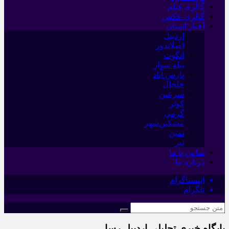
گالری فیلم
گالری عکس
اخبار استان
اردبیل
اصلاندوز
انگوت
بیله سوار
پارس آباد
خلخال
سرعین
کوثر
گرمی
مشکین‌شهر
نمین
نیر
تماس با ما
درباره ما
اینستاگرام
تلگرام
پایگاه خبری تحلیلی اردبیل رسا