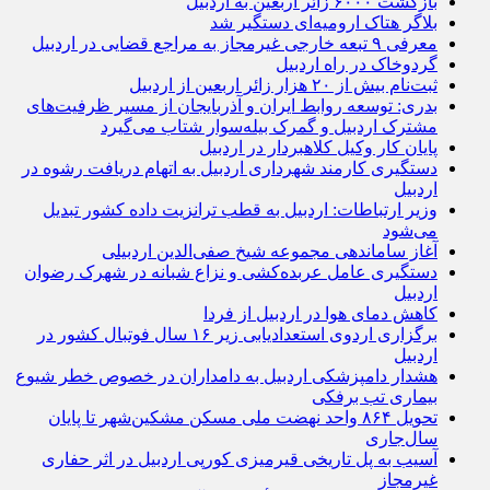
بازگشت ۶۰۰۰ زائر اربعین به اردبیل
بلاگر هتاک ارومیه‌ای دستگیر شد
معرفی ۹ تبعه خارجی غیرمجاز به مراجع قضایی در اردبیل
گردوخاک در راه اردبیل
ثبت‌نام بیش از ۲۰ هزار زائر اربعین از اردبیل
بدری: توسعه روابط ایران و آذربایجان از مسیر ظرفیت‌های
مشترک اردبیل و گمرک بیله‌سوار شتاب می‌گیرد
پایان کار وکیل کلاهبردار در اردبیل
دستگیری کارمند شهرداری اردبیل به اتهام دریافت رشوه در
اردبیل
وزیر ارتباطات: اردبیل به قطب ترانزیت داده کشور تبدیل
می‌شود
آغاز ساماندهی مجموعه شیخ صفی‌الدین اردبیلی
دستگیری عامل عربده‌کشی و نزاع شبانه در شهرک رضوان
اردبیل
کاهش دمای هوا در اردبیل از فردا
برگزاری اردوی استعدادیابی زیر ۱۶ سال فوتبال کشور در
اردبیل
هشدار دامپزشکی اردبیل به دامداران در خصوص خطر شیوع
بیماری تب برفکی
تحویل ۸۶۴ واحد نهضت ملی مسکن مشکین‌شهر تا پایان
سال‌جاری
آسیب به پل تاریخی قیرمیزی کورپی اردبیل در اثر حفاری
غیرمجاز