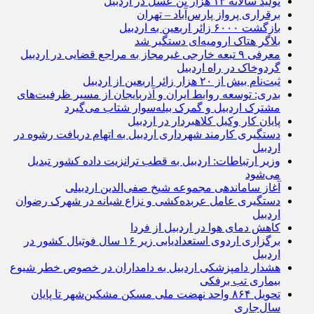
تولید سالانه ۱۳ هزار تن عسل در اردبیل
برقراری پرواز پارس‌آباد – تهران
بازگشت ۶۰۰۰ زائر اربعین به اردبیل
بلاگر هتاک ارومیه‌ای دستگیر شد
معرفی ۹ تبعه خارجی غیرمجاز به مراجع قضایی در اردبیل
گردوخاک در راه اردبیل
ثبت‌نام بیش از ۲۰ هزار زائر اربعین از اردبیل
بدری: توسعه روابط ایران و آذربایجان از مسیر ظرفیت‌های
مشترک اردبیل و گمرک بیله‌سوار شتاب می‌گیرد
پایان کار وکیل کلاهبردار در اردبیل
دستگیری کارمند شهرداری اردبیل به اتهام دریافت رشوه در
اردبیل
وزیر ارتباطات: اردبیل به قطب ترانزیت داده کشور تبدیل
می‌شود
آغاز ساماندهی مجموعه شیخ صفی‌الدین اردبیلی
دستگیری عامل عربده‌کشی و نزاع شبانه در شهرک رضوان
اردبیل
کاهش دمای هوا در اردبیل از فردا
برگزاری اردوی استعدادیابی زیر ۱۶ سال فوتبال کشور در
اردبیل
هشدار دامپزشکی اردبیل به دامداران در خصوص خطر شیوع
بیماری تب برفکی
تحویل ۸۶۴ واحد نهضت ملی مسکن مشکین‌شهر تا پایان
سال‌جاری