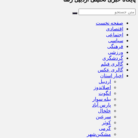
صفحه نخست
اقتصادی
اجتماعی
سیاسی
فرهنگی
ورزشی
گردشگری
گالری فیلم
گالری عکس
اخبار استان
اردبیل
اصلاندوز
انگوت
بیله سوار
پارس آباد
خلخال
سرعین
کوثر
گرمی
مشکین‌شهر