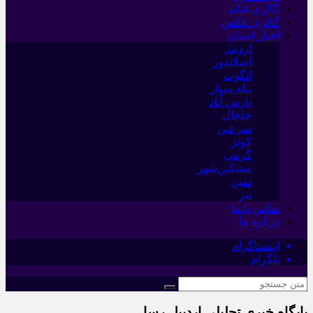
گالری فیلم
گالری عکس
اخبار استان
اردبیل
اصلاندوز
انگوت
بیله سوار
پارس آباد
خلخال
سرعین
کوثر
گرمی
مشکین‌شهر
نمین
نیر
تماس با ما
درباره ما
اینستاگرام
تلگرام
پایگاه خبری تحلیلی اردبیل رسا