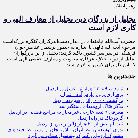
رهبر انقلاب:
تجلیل از بزرگان دین تجلیل از معارف الهی و
کاری لازم است
حضرت آیت‌الله خامنه‌ای در دیدار دست‌اندرکاران کنگره بزرگداشت
مرحوم آیت الله تألهی با اشاره به حضور پرشمار عناصر جوان
فرهنگی در سراسر کشور، تاکید کردند: تجلیل از این بزرگواران
تجلیل از دین، اخلاق، عرفان، معنویت و معارف حقیقی الهی است
که این کار برای کشور ما لازم است.
جديدترين ها
تولید سالانه ۱۳ هزار تن عسل در اردبیل
برقراری پرواز پارس‌آباد – تهران
بازگشت ۶۰۰۰ زائر اربعین به اردبیل
بلاگر هتاک ارومیه‌ای دستگیر شد
معرفی ۹ تبعه خارجی غیرمجاز به مراجع قضایی در اردبیل
گردوخاک در راه اردبیل
ثبت‌نام بیش از ۲۰ هزار زائر اربعین از اردبیل
بدری: توسعه روابط ایران و آذربایجان از مسیر ظرفیت‌های
مشترک اردبیل و گمرک بیله‌سوار شتاب می‌گیرد