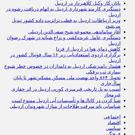
پایان کار وکیل کلاهبردار در اردبیل
دستگیری کارمند شهرداری اردبیل به اتهام دریافت رشوه در
اردبیل
وزیر ارتباطات: اردبیل به قطب ترانزیت داده کشور تبدیل
می‌شود
آغاز ساماندهی مجموعه شیخ صفی‌الدین اردبیلی
دستگیری عامل عربده‌کشی و نزاع شبانه در شهرک رضوان
اردبیل
کاهش دمای هوا در اردبیل از فردا
برگزاری اردوی استعدادیابی زیر ۱۶ سال فوتبال کشور در
اردبیل
هشدار دامپزشکی اردبیل به دامداران در خصوص خطر شیوع
بیماری تب برفکی
تحویل ۸۶۴ واحد نهضت ملی مسکن مشکین‌شهر تا پایان
سال‌جاری
آسیب به پل تاریخی قیرمیزی کورپی اردبیل در اثر حفاری
غیرمجاز
شنا کردن در کانال‌ها و تأسیسات آبی اردبیل ممنوع است
شناسایی باند سرقت طلاجات از منازل شهروندان اردبیلی
اجتماعی
اقتصاد
سیاسی
فرهنگ