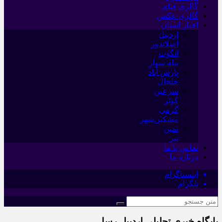
گالری فیلم
گالری عکس
اخبار استان
اردبیل
اصلاندوز
انگوت
بیله سوار
پارس آباد
خلخال
سرعین
کوثر
گرمی
مشکین‌شهر
نمین
نیر
تماس با ما
درباره ما
اینستاگرام
تلگرام
پایگاه خبری تحلیلی اردبیل رسا