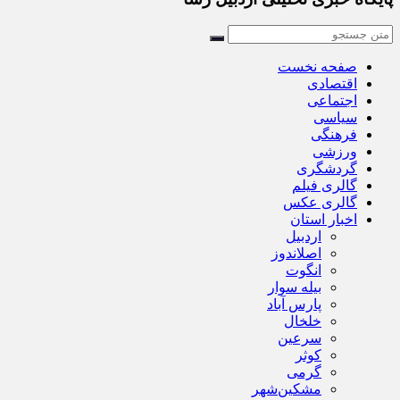
صفحه نخست
اقتصادی
اجتماعی
سیاسی
فرهنگی
ورزشی
گردشگری
گالری فیلم
گالری عکس
اخبار استان
اردبیل
اصلاندوز
انگوت
بیله سوار
پارس آباد
خلخال
سرعین
کوثر
گرمی
مشکین‌شهر