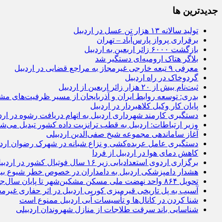
جديدترين ها
تولید سالانه ۱۳ هزار تن عسل در اردبیل
برقراری پرواز پارس‌آباد – تهران
بازگشت ۶۰۰۰ زائر اربعین به اردبیل
بلاگر هتاک ارومیه‌ای دستگیر شد
معرفی ۹ تبعه خارجی غیرمجاز به مراجع قضایی در اردبیل
گردوخاک در راه اردبیل
ثبت‌نام بیش از ۲۰ هزار زائر اربعین از اردبیل
بدری: توسعه روابط ایران و آذربایجان از مسیر ظرفیت‌های مش
پایان کار وکیل کلاهبردار در اردبیل
دستگیری کارمند شهرداری اردبیل به اتهام دریافت رشوه در ارد
وزیر ارتباطات: اردبیل به قطب ترانزیت داده کشور تبدیل می‌ش
آغاز ساماندهی مجموعه شیخ صفی‌الدین اردبیلی
دستگیری عامل عربده‌کشی و نزاع شبانه در شهرک رضوان اردب
کاهش دمای هوا در اردبیل از فردا
برگزاری اردوی استعدادیابی زیر ۱۶ سال فوتبال کشور در اردبیل
هشدار دامپزشکی اردبیل به دامداران در خصوص خطر شیوع بی
تحویل ۸۶۴ واحد نهضت ملی مسکن مشکین‌شهر تا پایان سال‌جاری
آسیب به پل تاریخی قیرمیزی کورپی اردبیل در اثر حفاری غیرمج
شنا کردن در کانال‌ها و تأسیسات آبی اردبیل ممنوع است
شناسایی باند سرقت طلاجات از منازل شهروندان اردبیلی