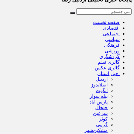
صفحه نخست
اقتصادی
اجتماعی
سیاسی
فرهنگی
ورزشی
گردشگری
گالری فیلم
گالری عکس
اخبار استان
اردبیل
اصلاندوز
انگوت
بیله سوار
پارس آباد
خلخال
سرعین
کوثر
گرمی
مشکین‌شهر