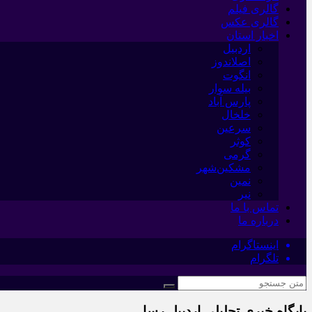
گالری فیلم
گالری عکس
اخبار استان
اردبیل
اصلاندوز
انگوت
بیله سوار
پارس آباد
خلخال
سرعین
کوثر
گرمی
مشکین‌شهر
نمین
نیر
تماس با ما
درباره ما
اینستاگرام
تلگرام
پایگاه خبری تحلیلی اردبیل رسا