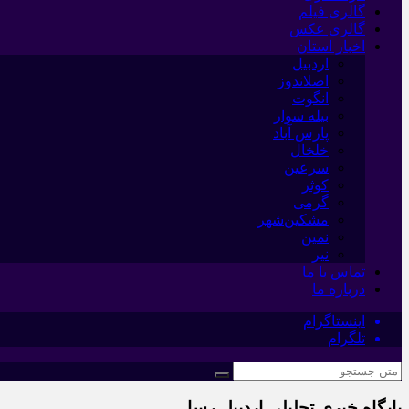
گالری فیلم
گالری عکس
اخبار استان
اردبیل
اصلاندوز
انگوت
بیله سوار
پارس آباد
خلخال
سرعین
کوثر
گرمی
مشکین‌شهر
نمین
نیر
تماس با ما
درباره ما
اینستاگرام
تلگرام
پایگاه خبری تحلیلی اردبیل رسا