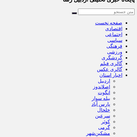
صفحه نخست
اقتصادی
اجتماعی
سیاسی
فرهنگی
ورزشی
گردشگری
گالری فیلم
گالری عکس
اخبار استان
اردبیل
اصلاندوز
انگوت
بیله سوار
پارس آباد
خلخال
سرعین
کوثر
گرمی
مشکین‌شهر