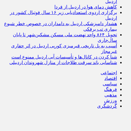
اردبیل
کاهش دمای هوا در اردبیل از فردا
برگزاری اردوی استعدادیابی زیر ۱۶ سال فوتبال کشور در
اردبیل
هشدار دامپزشکی اردبیل به دامداران در خصوص خطر شیوع
بیماری تب برفکی
تحویل ۸۶۴ واحد نهضت ملی مسکن مشکین‌شهر تا پایان
سال‌جاری
آسیب به پل تاریخی قیرمیزی کورپی اردبیل در اثر حفاری
غیرمجاز
شنا کردن در کانال‌ها و تأسیسات آبی اردبیل ممنوع است
شناسایی باند سرقت طلاجات از منازل شهروندان اردبیلی
اجتماعی
اقتصاد
سیاسی
فرهنگ
مذهبی
ورزش
گردشگری