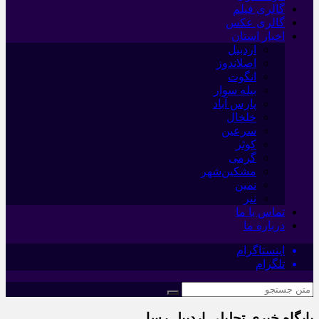
گالری فیلم
گالری عکس
اخبار استان
اردبیل
اصلاندوز
انگوت
بیله سوار
پارس آباد
خلخال
سرعین
کوثر
گرمی
مشکین‌شهر
نمین
نیر
تماس با ما
درباره ما
اینستاگرام
تلگرام
پایگاه خبری تحلیلی اردبیل رسا