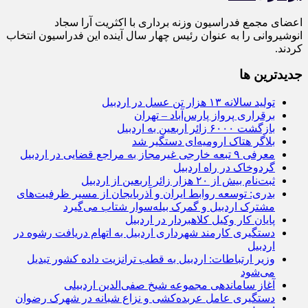
اعضای مجمع فدراسیون وزنه برداری با اکثریت آرا سجاد
انوشیروانی را به عنوان رئیس چهار سال آینده این فدراسیون انتخاب
کردند.
جديدترين ها
تولید سالانه ۱۳ هزار تن عسل در اردبیل
برقراری پرواز پارس‌آباد – تهران
بازگشت ۶۰۰۰ زائر اربعین به اردبیل
بلاگر هتاک ارومیه‌ای دستگیر شد
معرفی ۹ تبعه خارجی غیرمجاز به مراجع قضایی در اردبیل
گردوخاک در راه اردبیل
ثبت‌نام بیش از ۲۰ هزار زائر اربعین از اردبیل
بدری: توسعه روابط ایران و آذربایجان از مسیر ظرفیت‌های
مشترک اردبیل و گمرک بیله‌سوار شتاب می‌گیرد
پایان کار وکیل کلاهبردار در اردبیل
دستگیری کارمند شهرداری اردبیل به اتهام دریافت رشوه در
اردبیل
وزیر ارتباطات: اردبیل به قطب ترانزیت داده کشور تبدیل
می‌شود
آغاز ساماندهی مجموعه شیخ صفی‌الدین اردبیلی
دستگیری عامل عربده‌کشی و نزاع شبانه در شهرک رضوان