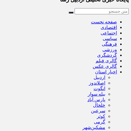
صفحه نخست
اقتصادی
اجتماعی
سیاسی
فرهنگی
ورزشی
گردشگری
گالری فیلم
گالری عکس
اخبار استان
اردبیل
اصلاندوز
انگوت
بیله سوار
پارس آباد
خلخال
سرعین
کوثر
گرمی
مشکین‌شهر