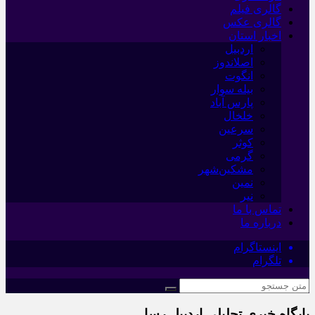
گالری فیلم
گالری عکس
اخبار استان
اردبیل
اصلاندوز
انگوت
بیله سوار
پارس آباد
خلخال
سرعین
کوثر
گرمی
مشکین‌شهر
نمین
نیر
تماس با ما
درباره ما
اینستاگرام
تلگرام
پایگاه خبری تحلیلی اردبیل رسا