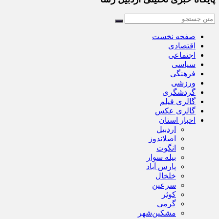
صفحه نخست
اقتصادی
اجتماعی
سیاسی
فرهنگی
ورزشی
گردشگری
گالری فیلم
گالری عکس
اخبار استان
اردبیل
اصلاندوز
انگوت
بیله سوار
پارس آباد
خلخال
سرعین
کوثر
گرمی
مشکین‌شهر