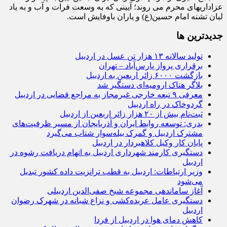
عزاداریهای محرم می ‌روند؛ آیینی که به وسعت فرات و آب و به یاد
لبان تشنه امام حسین(ع) و یاران باوفایش است.
جديدترين ها
تولید سالانه ۱۳ هزار تن عسل در اردبیل
برقراری پرواز پارس‌آباد – تهران
بازگشت ۶۰۰۰ زائر اربعین به اردبیل
بلاگر هتاک ارومیه‌ای دستگیر شد
معرفی ۹ تبعه خارجی غیرمجاز به مراجع قضایی در اردبیل
گردوخاک در راه اردبیل
ثبت‌نام بیش از ۲۰ هزار زائر اربعین از اردبیل
بدری: توسعه روابط ایران و آذربایجان از مسیر ظرفیت‌های
مشترک اردبیل و گمرک بیله‌سوار شتاب می‌گیرد
پایان کار وکیل کلاهبردار در اردبیل
دستگیری کارمند شهرداری اردبیل به اتهام دریافت رشوه در
اردبیل
وزیر ارتباطات: اردبیل به قطب ترانزیت داده کشور تبدیل
می‌شود
آغاز ساماندهی مجموعه شیخ صفی‌الدین اردبیلی
دستگیری عامل عربده‌کشی و نزاع شبانه در شهرک رضوان
اردبیل
کاهش دمای هوا در اردبیل از فردا