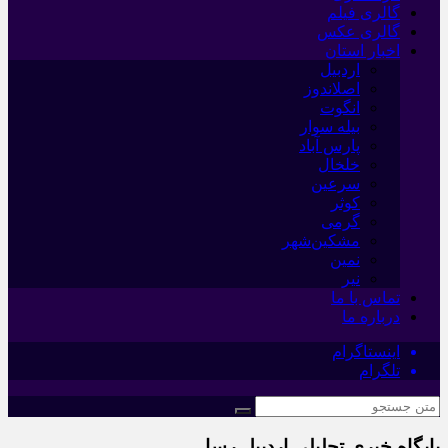
گالری فیلم
گالری عکس
اخبار استان
اردبیل
اصلاندوز
انگوت
بیله سوار
پارس آباد
خلخال
سرعین
کوثر
گرمی
مشکین‌شهر
نمین
نیر
تماس با ما
درباره ما
اینستاگرام
تلگرام
پایگاه خبری تحلیلی اردبیل رسا