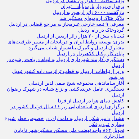
تولید سالانه ۱۳ هزار تن عسل در اردبیل
برقراری پرواز پارس‌آباد – تهران
بازگشت ۶۰۰۰ زائر اربعین به اردبیل
بلاگر هتاک ارومیه‌ای دستگیر شد
معرفی ۹ تبعه خارجی غیرمجاز به مراجع قضایی در اردبیل
گردوخاک در راه اردبیل
ثبت‌نام بیش از ۲۰ هزار زائر اربعین از اردبیل
بدری: توسعه روابط ایران و آذربایجان از مسیر ظرفیت‌های
مشترک اردبیل و گمرک بیله‌سوار شتاب می‌گیرد
پایان کار وکیل کلاهبردار در اردبیل
دستگیری کارمند شهرداری اردبیل به اتهام دریافت رشوه در
اردبیل
وزیر ارتباطات: اردبیل به قطب ترانزیت داده کشور تبدیل
می‌شود
آغاز ساماندهی مجموعه شیخ صفی‌الدین اردبیلی
دستگیری عامل عربده‌کشی و نزاع شبانه در شهرک رضوان
اردبیل
کاهش دمای هوا در اردبیل از فردا
برگزاری اردوی استعدادیابی زیر ۱۶ سال فوتبال کشور در
اردبیل
هشدار دامپزشکی اردبیل به دامداران در خصوص خطر شیوع
بیماری تب برفکی
تحویل ۸۶۴ واحد نهضت ملی مسکن مشکین‌شهر تا پایان
سال‌جاری