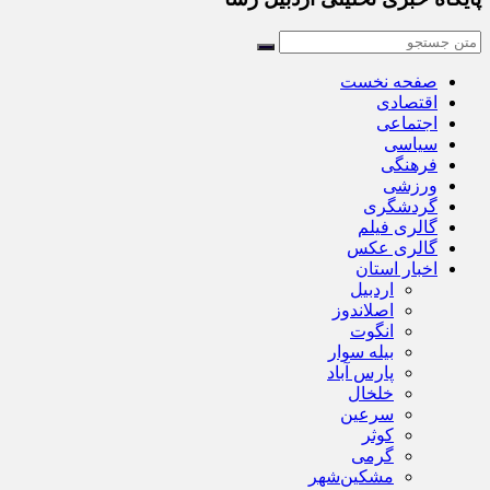
صفحه نخست
اقتصادی
اجتماعی
سیاسی
فرهنگی
ورزشی
گردشگری
گالری فیلم
گالری عکس
اخبار استان
اردبیل
اصلاندوز
انگوت
بیله سوار
پارس آباد
خلخال
سرعین
کوثر
گرمی
مشکین‌شهر