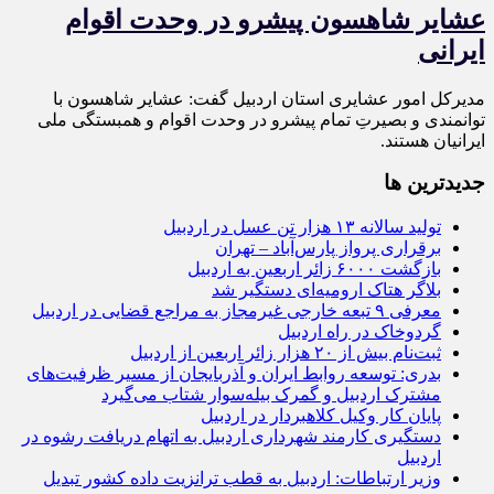
عشایر شاهسون پیشرو در وحدت اقوام
ایرانی
مدیرکل امور عشایری استان اردبیل گفت: عشایر شاهسون با
توانمندی و بصیرتِ تمام پیشرو در وحدت اقوام و همبستگی ملی
ایرانیان هستند.
جديدترين ها
تولید سالانه ۱۳ هزار تن عسل در اردبیل
برقراری پرواز پارس‌آباد – تهران
بازگشت ۶۰۰۰ زائر اربعین به اردبیل
بلاگر هتاک ارومیه‌ای دستگیر شد
معرفی ۹ تبعه خارجی غیرمجاز به مراجع قضایی در اردبیل
گردوخاک در راه اردبیل
ثبت‌نام بیش از ۲۰ هزار زائر اربعین از اردبیل
بدری: توسعه روابط ایران و آذربایجان از مسیر ظرفیت‌های
مشترک اردبیل و گمرک بیله‌سوار شتاب می‌گیرد
پایان کار وکیل کلاهبردار در اردبیل
دستگیری کارمند شهرداری اردبیل به اتهام دریافت رشوه در
اردبیل
وزیر ارتباطات: اردبیل به قطب ترانزیت داده کشور تبدیل