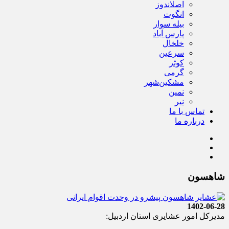
اصلاندوز
انگوت
بیله سوار
پارس آباد
خلخال
سرعین
کوثر
گرمی
مشکین‌شهر
نمین
نیر
تماس با ما
درباره ما
شاهسون
1402-06-28
مدیرکل امور عشایری استان اردبیل: