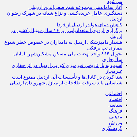
می‌شود
آغاز ساماندهی مجموعه شیخ صفی‌الدین اردبیلی
دستگیری عامل عربده‌کشی و نزاع شبانه در شهرک رضوان
اردبیل
کاهش دمای هوا در اردبیل از فردا
برگزاری اردوی استعدادیابی زیر ۱۶ سال فوتبال کشور در
اردبیل
هشدار دامپزشکی اردبیل به دامداران در خصوص خطر شیوع
بیماری تب برفکی
تحویل ۸۶۴ واحد نهضت ملی مسکن مشکین‌شهر تا پایان
سال‌جاری
آسیب به پل تاریخی قیرمیزی کورپی اردبیل در اثر حفاری
غیرمجاز
شنا کردن در کانال‌ها و تأسیسات آبی اردبیل ممنوع است
شناسایی باند سرقت طلاجات از منازل شهروندان اردبیلی
اجتماعی
اقتصاد
سیاسی
فرهنگ
مذهبی
ورزش
گردشگری