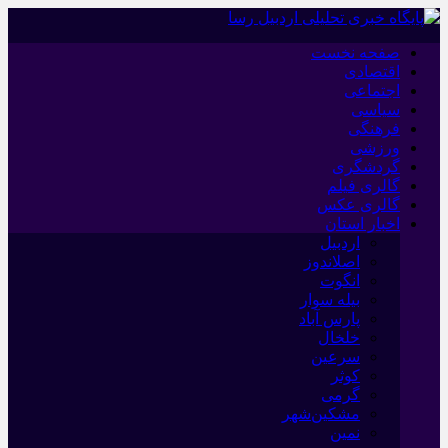
صفحه نخست
اقتصادی
اجتماعی
سیاسی
فرهنگی
ورزشی
گردشگری
گالری فیلم
گالری عکس
اخبار استان
اردبیل
اصلاندوز
انگوت
بیله سوار
پارس آباد
خلخال
سرعین
کوثر
گرمی
مشکین‌شهر
نمین