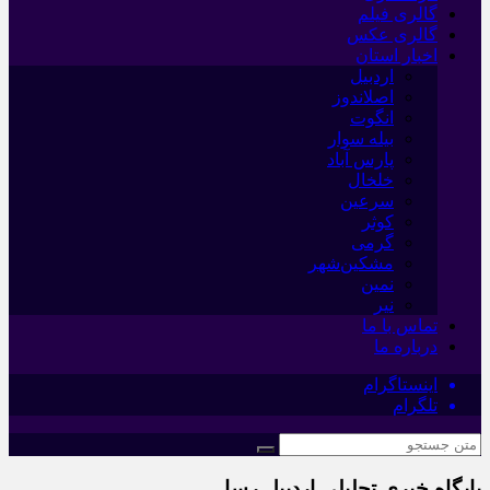
گالری فیلم
گالری عکس
اخبار استان
اردبیل
اصلاندوز
انگوت
بیله سوار
پارس آباد
خلخال
سرعین
کوثر
گرمی
مشکین‌شهر
نمین
نیر
تماس با ما
درباره ما
اینستاگرام
تلگرام
پایگاه خبری تحلیلی اردبیل رسا