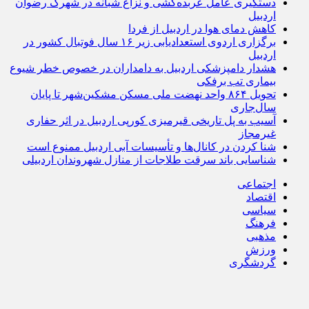
دستگیری عامل عربده‌کشی و نزاع شبانه در شهرک رضوان
اردبیل
کاهش دمای هوا در اردبیل از فردا
برگزاری اردوی استعدادیابی زیر ۱۶ سال فوتبال کشور در
اردبیل
هشدار دامپزشکی اردبیل به دامداران در خصوص خطر شیوع
بیماری تب برفکی
تحویل ۸۶۴ واحد نهضت ملی مسکن مشکین‌شهر تا پایان
سال‌جاری
آسیب به پل تاریخی قیرمیزی کورپی اردبیل در اثر حفاری
غیرمجاز
شنا کردن در کانال‌ها و تأسیسات آبی اردبیل ممنوع است
شناسایی باند سرقت طلاجات از منازل شهروندان اردبیلی
اجتماعی
اقتصاد
سیاسی
فرهنگ
مذهبی
ورزش
گردشگری