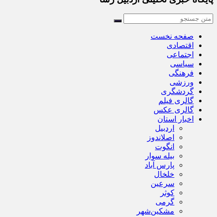
صفحه نخست
اقتصادی
اجتماعی
سیاسی
فرهنگی
ورزشی
گردشگری
گالری فیلم
گالری عکس
اخبار استان
اردبیل
اصلاندوز
انگوت
بیله سوار
پارس آباد
خلخال
سرعین
کوثر
گرمی
مشکین‌شهر