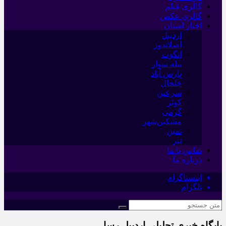
گالری فیلم
گالری عکس
اخبار استان
اردبیل
اصلاندوز
انگوت
بیله سوار
پارس آباد
خلخال
سرعین
کوثر
گرمی
مشکین‌شهر
نمین
نیر
تماس با ما
درباره ما
اینستاگرام
تلگرام
پایگاه خبری تحلیلی اردبیل رسا