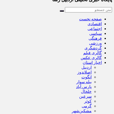
صفحه نخست
اقتصادی
اجتماعی
سیاسی
فرهنگی
ورزشی
گردشگری
گالری فیلم
گالری عکس
اخبار استان
اردبیل
اصلاندوز
انگوت
بیله سوار
پارس آباد
خلخال
سرعین
کوثر
گرمی
مشکین‌شهر