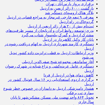
برقراری پرواز پارس‌آباد – تهران
بازگشت ۶۰۰۰ زائر اربعین به اردبیل
بلاگر هتاک ارومیه‌ای دستگیر شد
معرفی ۹ تبعه خارجی غیرمجاز به مراجع قضایی در اردبیل
گردوخاک در راه اردبیل
ثبت‌نام بیش از ۲۰ هزار زائر اربعین از اردبیل
بدری: توسعه روابط ایران و آذربایجان از مسیر ظرفیت‌های
مشترک اردبیل و گمرک بیله‌سوار شتاب می‌گیرد
پایان کار وکیل کلاهبردار در اردبیل
دستگیری کارمند شهرداری اردبیل به اتهام دریافت رشوه در
اردبیل
وزیر ارتباطات: اردبیل به قطب ترانزیت داده کشور تبدیل
می‌شود
آغاز ساماندهی مجموعه شیخ صفی‌الدین اردبیلی
دستگیری عامل عربده‌کشی و نزاع شبانه در شهرک رضوان
اردبیل
کاهش دمای هوا در اردبیل از فردا
برگزاری اردوی استعدادیابی زیر ۱۶ سال فوتبال کشور در
اردبیل
هشدار دامپزشکی اردبیل به دامداران در خصوص خطر شیوع
بیماری تب برفکی
تحویل ۸۶۴ واحد نهضت ملی مسکن مشکین‌شهر تا پایان
سال‌جاری