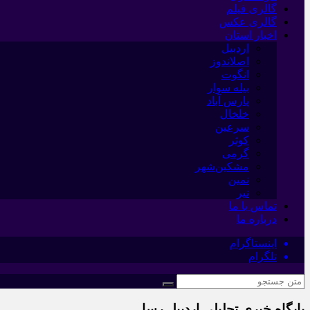
گالری فیلم
گالری عکس
اخبار استان
اردبیل
اصلاندوز
انگوت
بیله سوار
پارس آباد
خلخال
سرعین
کوثر
گرمی
مشکین‌شهر
نمین
نیر
تماس با ما
درباره ما
اینستاگرام
تلگرام
پایگاه خبری تحلیلی اردبیل رسا