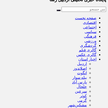
صفحه نخست
اقتصادی
اجتماعی
سیاسی
فرهنگی
ورزشی
گردشگری
گالری فیلم
گالری عکس
اخبار استان
اردبیل
اصلاندوز
انگوت
بیله سوار
پارس آباد
خلخال
سرعین
کوثر
گرمی
مشکین‌شهر