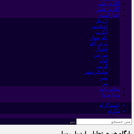
گالری فیلم
گالری عکس
اخبار استان
اردبیل
اصلاندوز
انگوت
بیله سوار
پارس آباد
خلخال
سرعین
کوثر
گرمی
مشکین‌شهر
نمین
نیر
تماس با ما
درباره ما
اینستاگرام
تلگرام
پایگاه خبری تحلیلی اردبیل رسا