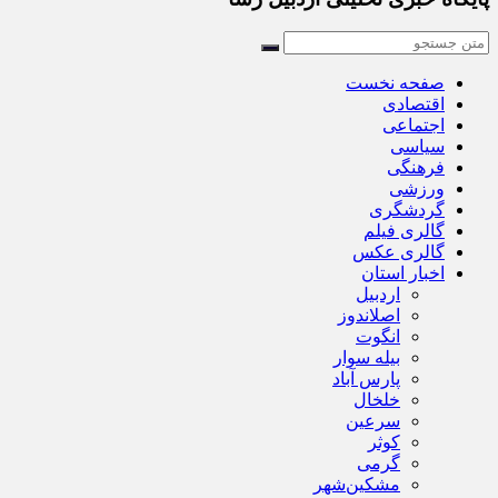
صفحه نخست
اقتصادی
اجتماعی
سیاسی
فرهنگی
ورزشی
گردشگری
گالری فیلم
گالری عکس
اخبار استان
اردبیل
اصلاندوز
انگوت
بیله سوار
پارس آباد
خلخال
سرعین
کوثر
گرمی
مشکین‌شهر