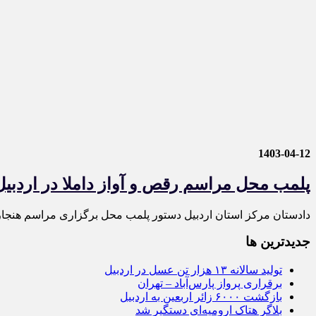
1403-04-12
پلمب محل مراسم رقص و آواز داملا در اردبیل
دادستان مرکز استان اردبیل دستور پلمب محل برگزاری مراسم هنجارشکن
جديدترين ها
تولید سالانه ۱۳ هزار تن عسل در اردبیل
برقراری پرواز پارس‌آباد – تهران
بازگشت ۶۰۰۰ زائر اربعین به اردبیل
بلاگر هتاک ارومیه‌ای دستگیر شد