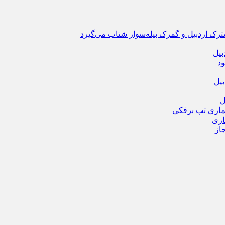
ترک اردبیل و گمرک بیله‌سوار شتاب می‌گیرد
بیل
ود
یل
ماری تب برفکی
از