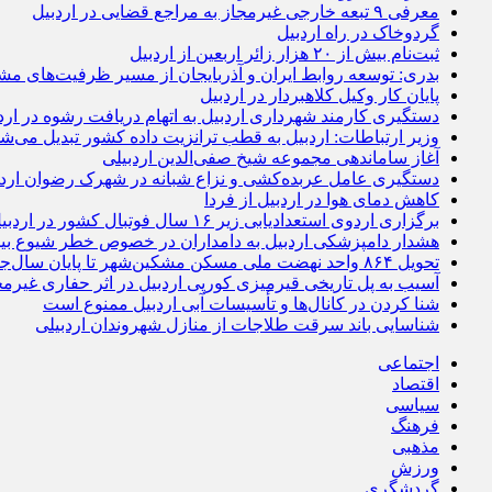
معرفی ۹ تبعه خارجی غیرمجاز به مراجع قضایی در اردبیل
گردوخاک در راه اردبیل
ثبت‌نام بیش از ۲۰ هزار زائر اربعین از اردبیل
بدری: توسعه روابط ایران و آذربایجان از مسیر ظرفیت‌های مش
پایان کار وکیل کلاهبردار در اردبیل
دستگیری کارمند شهرداری اردبیل به اتهام دریافت رشوه در ارد
وزیر ارتباطات: اردبیل به قطب ترانزیت داده کشور تبدیل می‌ش
آغاز ساماندهی مجموعه شیخ صفی‌الدین اردبیلی
دستگیری عامل عربده‌کشی و نزاع شبانه در شهرک رضوان اردب
کاهش دمای هوا در اردبیل از فردا
برگزاری اردوی استعدادیابی زیر ۱۶ سال فوتبال کشور در اردبیل
هشدار دامپزشکی اردبیل به دامداران در خصوص خطر شیوع بی
تحویل ۸۶۴ واحد نهضت ملی مسکن مشکین‌شهر تا پایان سال‌جاری
آسیب به پل تاریخی قیرمیزی کورپی اردبیل در اثر حفاری غیرمج
شنا کردن در کانال‌ها و تأسیسات آبی اردبیل ممنوع است
شناسایی باند سرقت طلاجات از منازل شهروندان اردبیلی
اجتماعی
اقتصاد
سیاسی
فرهنگ
مذهبی
ورزش
گردشگری