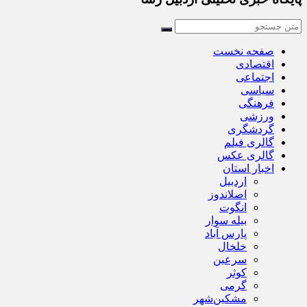
صفحه نخست
اقتصادی
اجتماعی
سیاسی
فرهنگی
ورزشی
گردشگری
گالری فیلم
گالری عکس
اخبار استان
اردبیل
اصلاندوز
انگوت
بیله سوار
پارس آباد
خلخال
سرعین
کوثر
گرمی
مشکین‌شهر