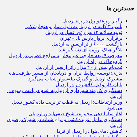
جديدترين ها
رگبار و رعدوبرق در راه اردبیل
پلمب ۳ کافه در اردبیل به دلیل قمار و هنجارشکنی
تولید سالانه ۱۳ هزار تن عسل در اردبیل
برقراری پرواز پارس‌آباد – تهران
بازگشت ۶۰۰۰ زائر اربعین به اردبیل
بلاگر هتاک ارومیه‌ای دستگیر شد
معرفی ۹ تبعه خارجی غیرمجاز به مراجع قضایی در اردبیل
گردوخاک در راه اردبیل
ثبت‌نام بیش از ۲۰ هزار زائر اربعین از اردبیل
بدری: توسعه روابط ایران و آذربایجان از مسیر ظرفیت‌های
مشترک اردبیل و گمرک بیله‌سوار شتاب می‌گیرد
پایان کار وکیل کلاهبردار در اردبیل
دستگیری کارمند شهرداری اردبیل به اتهام دریافت رشوه در
اردبیل
وزیر ارتباطات: اردبیل به قطب ترانزیت داده کشور تبدیل
می‌شود
آغاز ساماندهی مجموعه شیخ صفی‌الدین اردبیلی
دستگیری عامل عربده‌کشی و نزاع شبانه در شهرک رضوان
اردبیل
کاهش دمای هوا در اردبیل از فردا
برگزاری اردوی استعدادیابی زیر ۱۶ سال فوتبال کشور در