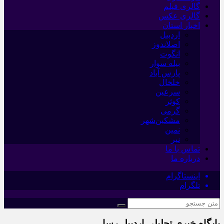
گالری فیلم
گالری عکس
اخبار استان
اردبیل
اصلاندوز
انگوت
بیله سوار
پارس آباد
خلخال
سرعین
کوثر
گرمی
مشکین‌شهر
نمین
نیر
تماس با ما
درباره ما
اینستاگرام
تلگرام
پایگاه خبری تحلیلی اردبیل رسا