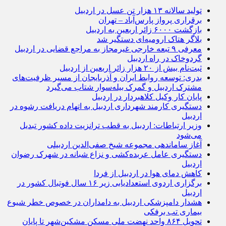
تولید سالانه ۱۳ هزار تن عسل در اردبیل
برقراری پرواز پارس‌آباد – تهران
بازگشت ۶۰۰۰ زائر اربعین به اردبیل
بلاگر هتاک ارومیه‌ای دستگیر شد
معرفی ۹ تبعه خارجی غیرمجاز به مراجع قضایی در اردبیل
گردوخاک در راه اردبیل
ثبت‌نام بیش از ۲۰ هزار زائر اربعین از اردبیل
بدری: توسعه روابط ایران و آذربایجان از مسیر ظرفیت‌های
مشترک اردبیل و گمرک بیله‌سوار شتاب می‌گیرد
پایان کار وکیل کلاهبردار در اردبیل
دستگیری کارمند شهرداری اردبیل به اتهام دریافت رشوه در
اردبیل
وزیر ارتباطات: اردبیل به قطب ترانزیت داده کشور تبدیل
می‌شود
آغاز ساماندهی مجموعه شیخ صفی‌الدین اردبیلی
دستگیری عامل عربده‌کشی و نزاع شبانه در شهرک رضوان
اردبیل
کاهش دمای هوا در اردبیل از فردا
برگزاری اردوی استعدادیابی زیر ۱۶ سال فوتبال کشور در
اردبیل
هشدار دامپزشکی اردبیل به دامداران در خصوص خطر شیوع
بیماری تب برفکی
تحویل ۸۶۴ واحد نهضت ملی مسکن مشکین‌شهر تا پایان