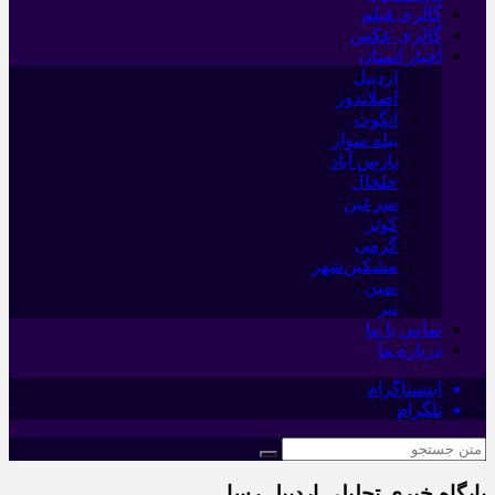
گالری فیلم
گالری عکس
اخبار استان
اردبیل
اصلاندوز
انگوت
بیله سوار
پارس آباد
خلخال
سرعین
کوثر
گرمی
مشکین‌شهر
نمین
نیر
تماس با ما
درباره ما
اینستاگرام
تلگرام
پایگاه خبری تحلیلی اردبیل رسا