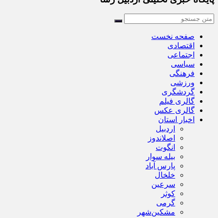
صفحه نخست
اقتصادی
اجتماعی
سیاسی
فرهنگی
ورزشی
گردشگری
گالری فیلم
گالری عکس
اخبار استان
اردبیل
اصلاندوز
انگوت
بیله سوار
پارس آباد
خلخال
سرعین
کوثر
گرمی
مشکین‌شهر