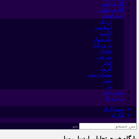
گالری فیلم
گالری عکس
اخبار استان
اردبیل
اصلاندوز
انگوت
بیله سوار
پارس آباد
خلخال
سرعین
کوثر
گرمی
مشکین‌شهر
نمین
نیر
تماس با ما
درباره ما
اینستاگرام
تلگرام
پایگاه خبری تحلیلی اردبیل رسا