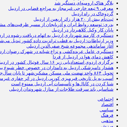
بلاگر هتاک ارومیه‌ای دستگیر شد
معرفی ۹ تبعه خارجی غیرمجاز به مراجع قضایی در اردبیل
گردوخاک در راه اردبیل
ثبت‌نام بیش از ۲۰ هزار زائر اربعین از اردبیل
بدری: توسعه روابط ایران و آذربایجان از مسیر ظرفیت‌های مش
پایان کار وکیل کلاهبردار در اردبیل
دستگیری کارمند شهرداری اردبیل به اتهام دریافت رشوه در ارد
وزیر ارتباطات: اردبیل به قطب ترانزیت داده کشور تبدیل می‌ش
آغاز ساماندهی مجموعه شیخ صفی‌الدین اردبیلی
دستگیری عامل عربده‌کشی و نزاع شبانه در شهرک رضوان اردب
کاهش دمای هوا در اردبیل از فردا
برگزاری اردوی استعدادیابی زیر ۱۶ سال فوتبال کشور در اردبیل
هشدار دامپزشکی اردبیل به دامداران در خصوص خطر شیوع بی
تحویل ۸۶۴ واحد نهضت ملی مسکن مشکین‌شهر تا پایان سال‌جاری
آسیب به پل تاریخی قیرمیزی کورپی اردبیل در اثر حفاری غیرمج
شنا کردن در کانال‌ها و تأسیسات آبی اردبیل ممنوع است
شناسایی باند سرقت طلاجات از منازل شهروندان اردبیلی
اجتماعی
اقتصاد
سیاسی
فرهنگ
مذهبی
ورزش