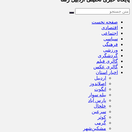
صفحه نخست
اقتصادی
اجتماعی
سیاسی
فرهنگی
ورزشی
گردشگری
گالری فیلم
گالری عکس
اخبار استان
اردبیل
اصلاندوز
انگوت
بیله سوار
پارس آباد
خلخال
سرعین
کوثر
گرمی
مشکین‌شهر