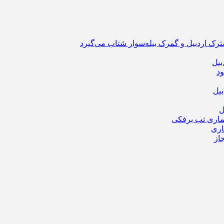
ترک اردبیل و گمرک بیله‌سوار شتاب می‌گیرد
بیل
ود
یل
ماری تب برفکی
از