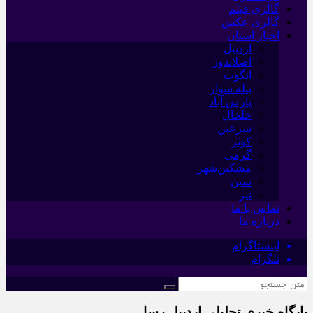
گالری فیلم
گالری عکس
اخبار استان
اردبیل
اصلاندوز
انگوت
بیله سوار
پارس آباد
خلخال
سرعین
کوثر
گرمی
مشکین‌شهر
نمین
نیر
تماس با ما
درباره ما
اینستاگرام
تلگرام
پایگاه خبری تحلیلی اردبیل رسا