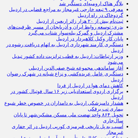
بلاگر هتاک ارومیه‌ای دستگیر شد
معرفی ۹ تبعه خارجی غیرمجاز به مراجع قضایی در اردبیل
گردوخاک در راه اردبیل
ثبت‌نام بیش از ۲۰ هزار زائر اربعین از اردبیل
بدری: توسعه روابط ایران و آذربایجان از مسیر ظرفیت‌های
مشترک اردبیل و گمرک بیله‌سوار شتاب می‌گیرد
پایان کار وکیل کلاهبردار در اردبیل
دستگیری کارمند شهرداری اردبیل به اتهام دریافت رشوه در
اردبیل
وزیر ارتباطات: اردبیل به قطب ترانزیت داده کشور تبدیل
می‌شود
آغاز ساماندهی مجموعه شیخ صفی‌الدین اردبیلی
دستگیری عامل عربده‌کشی و نزاع شبانه در شهرک رضوان
اردبیل
کاهش دمای هوا در اردبیل از فردا
برگزاری اردوی استعدادیابی زیر ۱۶ سال فوتبال کشور در
اردبیل
هشدار دامپزشکی اردبیل به دامداران در خصوص خطر شیوع
بیماری تب برفکی
تحویل ۸۶۴ واحد نهضت ملی مسکن مشکین‌شهر تا پایان
سال‌جاری
آسیب به پل تاریخی قیرمیزی کورپی اردبیل در اثر حفاری
غیرمجاز