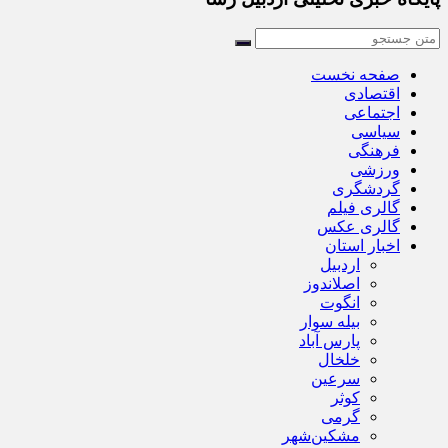
صفحه نخست
اقتصادی
اجتماعی
سیاسی
فرهنگی
ورزشی
گردشگری
گالری فیلم
گالری عکس
اخبار استان
اردبیل
اصلاندوز
انگوت
بیله سوار
پارس آباد
خلخال
سرعین
کوثر
گرمی
مشکین‌شهر