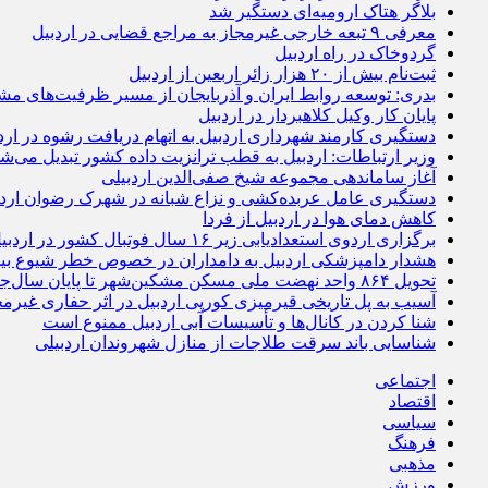
بلاگر هتاک ارومیه‌ای دستگیر شد
معرفی ۹ تبعه خارجی غیرمجاز به مراجع قضایی در اردبیل
گردوخاک در راه اردبیل
ثبت‌نام بیش از ۲۰ هزار زائر اربعین از اردبیل
بدری: توسعه روابط ایران و آذربایجان از مسیر ظرفیت‌های مش
پایان کار وکیل کلاهبردار در اردبیل
دستگیری کارمند شهرداری اردبیل به اتهام دریافت رشوه در ارد
وزیر ارتباطات: اردبیل به قطب ترانزیت داده کشور تبدیل می‌ش
آغاز ساماندهی مجموعه شیخ صفی‌الدین اردبیلی
دستگیری عامل عربده‌کشی و نزاع شبانه در شهرک رضوان اردب
کاهش دمای هوا در اردبیل از فردا
برگزاری اردوی استعدادیابی زیر ۱۶ سال فوتبال کشور در اردبیل
هشدار دامپزشکی اردبیل به دامداران در خصوص خطر شیوع بی
تحویل ۸۶۴ واحد نهضت ملی مسکن مشکین‌شهر تا پایان سال‌جاری
آسیب به پل تاریخی قیرمیزی کورپی اردبیل در اثر حفاری غیرمج
شنا کردن در کانال‌ها و تأسیسات آبی اردبیل ممنوع است
شناسایی باند سرقت طلاجات از منازل شهروندان اردبیلی
اجتماعی
اقتصاد
سیاسی
فرهنگ
مذهبی
ورزش