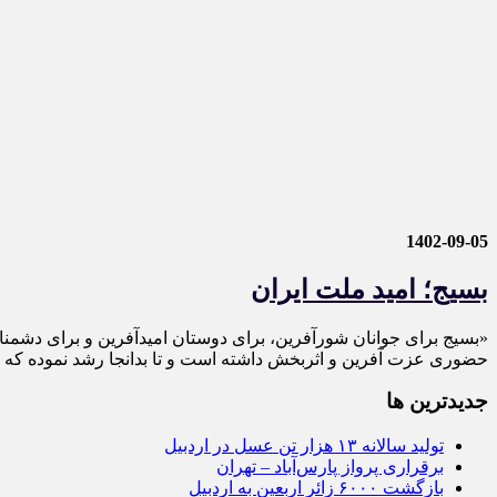
1402-09-05
بسیج؛ امید ملت ایران
«بسیج برای جوانان شورآفرین، برای دوستان امیدآفرین و برای دشمنا
حضوری عزت آفرین و اثربخش داشته است و تا بدانجا رشد نموده که ا
جديدترين ها
تولید سالانه ۱۳ هزار تن عسل در اردبیل
برقراری پرواز پارس‌آباد – تهران
بازگشت ۶۰۰۰ زائر اربعین به اردبیل