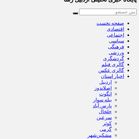
صفحه نخست
اقتصادی
اجتماعی
سیاسی
فرهنگی
ورزشی
گردشگری
گالری فیلم
گالری عکس
اخبار استان
اردبیل
اصلاندوز
انگوت
بیله سوار
پارس آباد
خلخال
سرعین
کوثر
گرمی
مشکین‌شهر