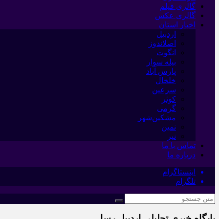
گالری فیلم
گالری عکس
اخبار استان
اردبیل
اصلاندوز
انگوت
بیله سوار
پارس آباد
خلخال
سرعین
کوثر
گرمی
مشکین‌شهر
نمین
نیر
تماس با ما
درباره ما
اینستاگرام
تلگرام
پایگاه خبری تحلیلی اردبیل رسا