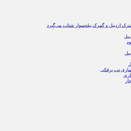
ترک اردبیل و گمرک بیله‌سوار شتاب می‌گیرد
بیل
ود
یل
ماری تب برفکی
از