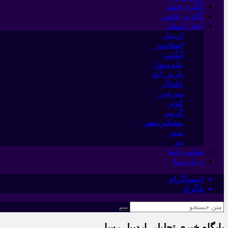
گالری فیلم
گالری عکس
اخبار استان
اردبیل
اصلاندوز
انگوت
بیله سوار
پارس آباد
خلخال
سرعین
کوثر
گرمی
مشکین‌شهر
نمین
نیر
تماس با ما
درباره ما
اینستاگرام
تلگرام
پایگاه خبری تحلیلی اردبیل رسا