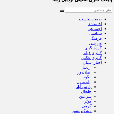
صفحه نخست
اقتصادی
اجتماعی
سیاسی
فرهنگی
ورزشی
گردشگری
گالری فیلم
گالری عکس
اخبار استان
اردبیل
اصلاندوز
انگوت
بیله سوار
پارس آباد
خلخال
سرعین
کوثر
گرمی
مشکین‌شهر