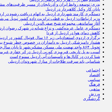
بدری: توسعه روابط ایران و آذربایجان از مسیر ظرفیت‌های مش
پایان کار وکیل کلاهبردار در اردبیل
دستگیری کارمند شهرداری اردبیل به اتهام دریافت رشوه در ارد
وزیر ارتباطات: اردبیل به قطب ترانزیت داده کشور تبدیل می‌ش
آغاز ساماندهی مجموعه شیخ صفی‌الدین اردبیلی
دستگیری عامل عربده‌کشی و نزاع شبانه در شهرک رضوان اردب
کاهش دمای هوا در اردبیل از فردا
برگزاری اردوی استعدادیابی زیر ۱۶ سال فوتبال کشور در اردبیل
هشدار دامپزشکی اردبیل به دامداران در خصوص خطر شیوع بی
تحویل ۸۶۴ واحد نهضت ملی مسکن مشکین‌شهر تا پایان سال‌جاری
آسیب به پل تاریخی قیرمیزی کورپی اردبیل در اثر حفاری غیرمج
شنا کردن در کانال‌ها و تأسیسات آبی اردبیل ممنوع است
شناسایی باند سرقت طلاجات از منازل شهروندان اردبیلی
اجتماعی
اقتصاد
سیاسی
فرهنگ
مذهبی
ورزش
گردشگری