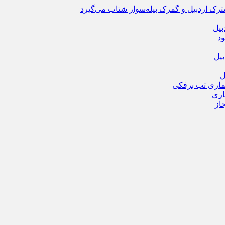
ترک اردبیل و گمرک بیله‌سوار شتاب می‌گیرد
بیل
ود
یل
ماری تب برفکی
از