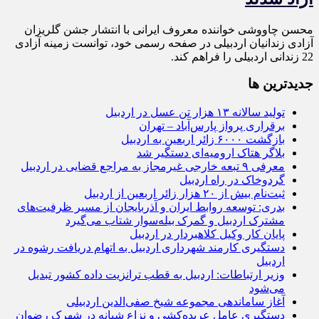
محسن چاووشی خواننده معروف ایرانی با انتشار جشن گلریزان
آزادی زندانیان اردبیلی در صفحه رسمی خود، توانست زمینه آزادی
22 زندانی اردبیلی را فراهم کند.
جديدترين ها
تولید سالانه ۱۳ هزار تن عسل در اردبیل
برقراری پرواز پارس‌آباد – تهران
بازگشت ۶۰۰۰ زائر اربعین به اردبیل
بلاگر هتاک ارومیه‌ای دستگیر شد
معرفی ۹ تبعه خارجی غیرمجاز به مراجع قضایی در اردبیل
گردوخاک در راه اردبیل
ثبت‌نام بیش از ۲۰ هزار زائر اربعین از اردبیل
بدری: توسعه روابط ایران و آذربایجان از مسیر ظرفیت‌های
مشترک اردبیل و گمرک بیله‌سوار شتاب می‌گیرد
پایان کار وکیل کلاهبردار در اردبیل
دستگیری کارمند شهرداری اردبیل به اتهام دریافت رشوه در
اردبیل
وزیر ارتباطات: اردبیل به قطب ترانزیت داده کشور تبدیل
می‌شود
آغاز ساماندهی مجموعه شیخ صفی‌الدین اردبیلی
دستگیری عامل عربده‌کشی و نزاع شبانه در شهرک رضوان