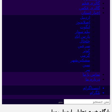
گالری فیلم
گالری عکس
اخبار استان
اردبیل
اصلاندوز
انگوت
بیله سوار
پارس آباد
خلخال
سرعین
کوثر
گرمی
مشکین‌شهر
نمین
نیر
تماس با ما
درباره ما
اینستاگرام
تلگرام
پایگاه خبری تحلیلی اردبیل رسا