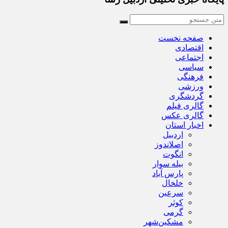
صفحه نخست
اقتصادی
اجتماعی
سیاسی
فرهنگی
ورزشی
گردشگری
گالری فیلم
گالری عکس
اخبار استان
اردبیل
اصلاندوز
انگوت
بیله سوار
پارس آباد
خلخال
سرعین
کوثر
گرمی
مشکین‌شهر