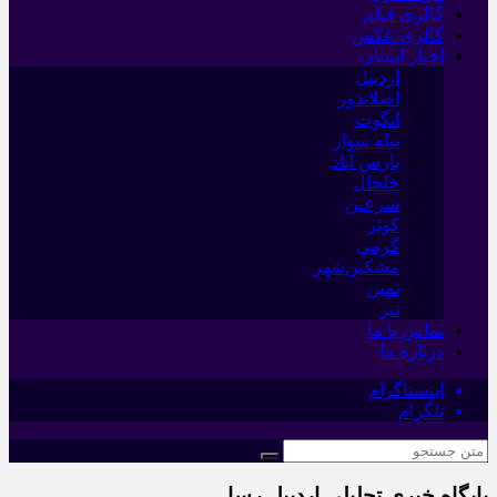
گالری فیلم
گالری عکس
اخبار استان
اردبیل
اصلاندوز
انگوت
بیله سوار
پارس آباد
خلخال
سرعین
کوثر
گرمی
مشکین‌شهر
نمین
نیر
تماس با ما
درباره ما
اینستاگرام
تلگرام
پایگاه خبری تحلیلی اردبیل رسا