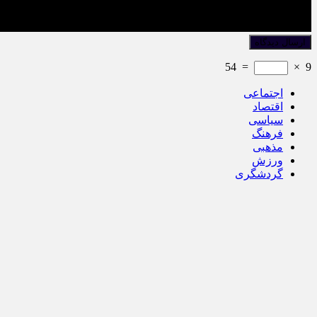
54
=
×
9
اجتماعی
اقتصاد
سیاسی
فرهنگ
مذهبی
ورزش
گردشگری