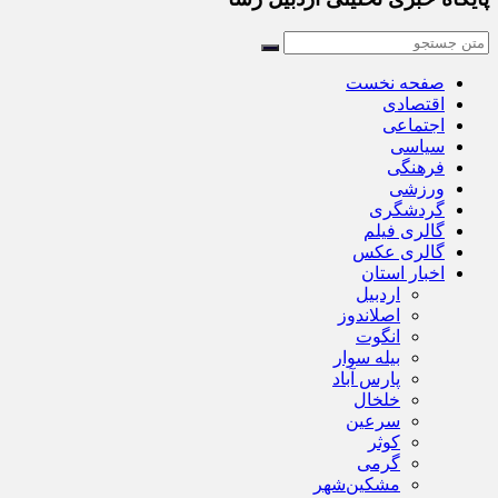
صفحه نخست
اقتصادی
اجتماعی
سیاسی
فرهنگی
ورزشی
گردشگری
گالری فیلم
گالری عکس
اخبار استان
اردبیل
اصلاندوز
انگوت
بیله سوار
پارس آباد
خلخال
سرعین
کوثر
گرمی
مشکین‌شهر