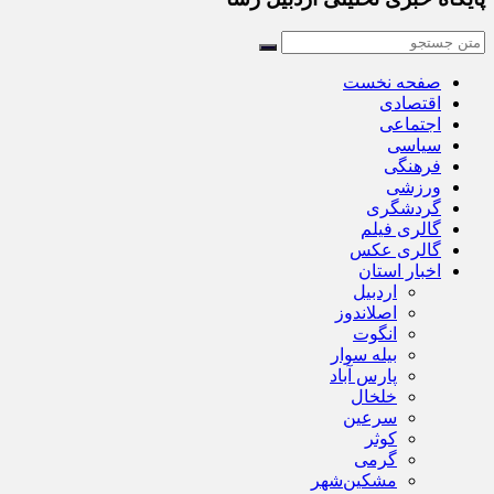
صفحه نخست
اقتصادی
اجتماعی
سیاسی
فرهنگی
ورزشی
گردشگری
گالری فیلم
گالری عکس
اخبار استان
اردبیل
اصلاندوز
انگوت
بیله سوار
پارس آباد
خلخال
سرعین
کوثر
گرمی
مشکین‌شهر