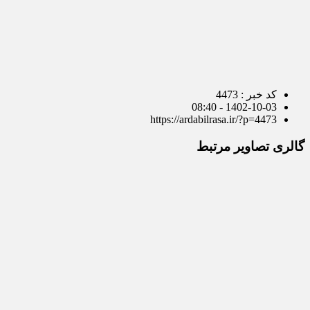
کد خبر : 4473
1402-10-03 - 08:40
https://ardabilrasa.ir/?p=4473
گالری تصاویر مرتبط