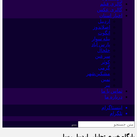
گالری فیلم
گالری عکس
اخبار استان
اردبیل
اصلاندوز
انگوت
بیله سوار
پارس آباد
خلخال
سرعین
کوثر
گرمی
مشکین‌شهر
نمین
نیر
تماس با ما
درباره ما
اینستاگرام
تلگرام
پایگاه خبری تحلیلی اردبیل رسا